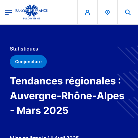
egion
Banque de France - Menu Principal
Aller au contenu principal
Statistiques
Conjoncture
Tendances régionales :
Auvergne-Rhône-Alpes
- Mars 2025