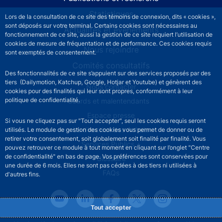
Statistiques
Lors de la consultation de ce site des témoins de connexion, dits « cookies »,
sont déposés sur votre terminal. Certains cookies sont nécessaires au
Actualités et événements
fonctionnement de ce site, aussi la gestion de ce site requiert l’utilisation de
cookies de mesure de fréquentation et de performance. Ces cookies requis
Nous rejoindre
sont exemptés de consentement.
Comités consultatifs
Des fonctionnalités de ce site s’appuient sur des services proposés par des
tiers (Dailymotion, Katchup, Google, Hotjar et Youtube) et génèrent des
Footer secondary menu
Nous contacter
cookies pour des finalités qui leur sont propres, conformément à leur
politique de confidentialité.
Sourds et malentendants
Espace presse
Si vous ne cliquez pas sur "Tout accepter", seul les cookies requis seront
La direction des Achats
utilisés. Le module de gestion des cookies vous permet de donner ou de
retirer votre consentement, soit globalement soit finalité par finalité. Vous
Services Publics +
pouvez retrouver ce module à tout moment en cliquant sur l’onglet "Centre
de confidentialité" en bas de page. Vos préférences sont conservées pour
Glossaire
une durée de 6 mois. Elles ne sont pas cédées à des tiers ni utilisées à
FAQs
d'autres fins.
Tout accepter