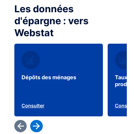
Les données
d'épargne : vers
Webstat
Dépôts des ménages
Taux d
produit
Consulter
Consult