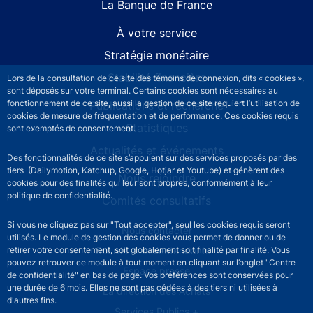
La Banque de France
À votre service
Stratégie monétaire
Stabilité financière
Lors de la consultation de ce site des témoins de connexion, dits « cookies »,
sont déposés sur votre terminal. Certains cookies sont nécessaires au
fonctionnement de ce site, aussi la gestion de ce site requiert l’utilisation de
Publications et recherche
cookies de mesure de fréquentation et de performance. Ces cookies requis
Statistiques
sont exemptés de consentement.
Actualités et événements
Des fonctionnalités de ce site s’appuient sur des services proposés par des
tiers (Dailymotion, Katchup, Google, Hotjar et Youtube) et génèrent des
Nous rejoindre
cookies pour des finalités qui leur sont propres, conformément à leur
politique de confidentialité.
Comités consultatifs
Si vous ne cliquez pas sur "Tout accepter", seul les cookies requis seront
Footer secondary menu
Nous contacter
utilisés. Le module de gestion des cookies vous permet de donner ou de
retirer votre consentement, soit globalement soit finalité par finalité. Vous
Sourds et malentendants
pouvez retrouver ce module à tout moment en cliquant sur l’onglet "Centre
Espace presse
de confidentialité" en bas de page. Vos préférences sont conservées pour
une durée de 6 mois. Elles ne sont pas cédées à des tiers ni utilisées à
La direction des Achats
d'autres fins.
Services Publics +