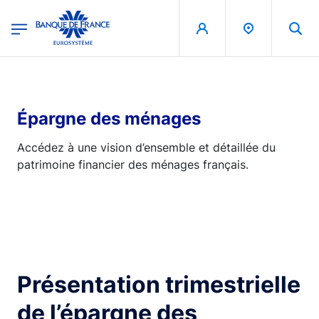
egion
Banque de France - Menu Principal
Aller au contenu principal
Épargne des ménages
Accédez à une vision d’ensemble et détaillée du
patrimoine financier des ménages français.
Présentation trimestrielle
de l’épargne des