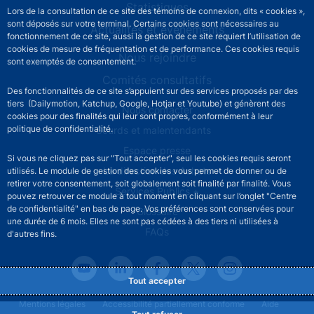
Statistiques
Lors de la consultation de ce site des témoins de connexion, dits « cookies »,
sont déposés sur votre terminal. Certains cookies sont nécessaires au
Actualités et événements
fonctionnement de ce site, aussi la gestion de ce site requiert l’utilisation de
cookies de mesure de fréquentation et de performance. Ces cookies requis
Nous rejoindre
sont exemptés de consentement.
Comités consultatifs
Des fonctionnalités de ce site s’appuient sur des services proposés par des
tiers (Dailymotion, Katchup, Google, Hotjar et Youtube) et génèrent des
Footer secondary menu
Nous contacter
cookies pour des finalités qui leur sont propres, conformément à leur
politique de confidentialité.
Sourds et malentendants
Espace presse
Si vous ne cliquez pas sur "Tout accepter", seul les cookies requis seront
La direction des Achats
utilisés. Le module de gestion des cookies vous permet de donner ou de
retirer votre consentement, soit globalement soit finalité par finalité. Vous
Services Publics +
pouvez retrouver ce module à tout moment en cliquant sur l’onglet "Centre
de confidentialité" en bas de page. Vos préférences sont conservées pour
Glossaire
une durée de 6 mois. Elles ne sont pas cédées à des tiers ni utilisées à
FAQs
d'autres fins.
Tout accepter
Footer legal notice menu
Mentions légales
Accessibilité partiellement conforme
Aide