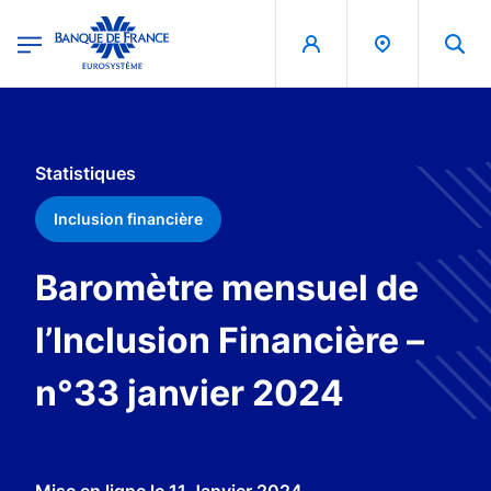
egion
Banque de France - Menu Principal
Aller au contenu principal
Statistiques
Inclusion financière
Baromètre mensuel de
l’Inclusion Financière –
n°33 janvier 2024