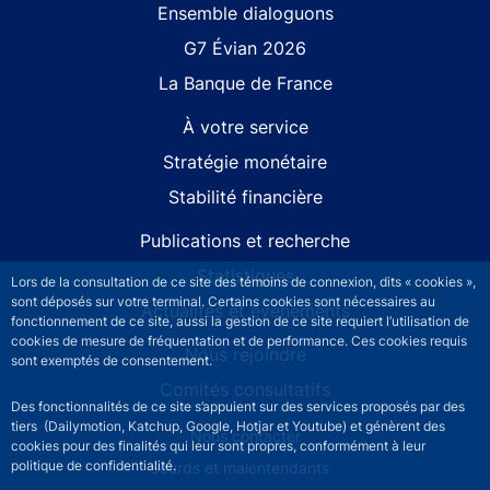
Site navigation
Ensemble dialoguons
G7 Évian 2026
La Banque de France
À votre service
Stratégie monétaire
Stabilité financière
Publications et recherche
Statistiques
Lors de la consultation de ce site des témoins de connexion, dits « cookies »,
sont déposés sur votre terminal. Certains cookies sont nécessaires au
Actualités et événements
fonctionnement de ce site, aussi la gestion de ce site requiert l’utilisation de
cookies de mesure de fréquentation et de performance. Ces cookies requis
Nous rejoindre
sont exemptés de consentement.
Comités consultatifs
Des fonctionnalités de ce site s’appuient sur des services proposés par des
tiers (Dailymotion, Katchup, Google, Hotjar et Youtube) et génèrent des
Footer secondary menu
Nous contacter
cookies pour des finalités qui leur sont propres, conformément à leur
politique de confidentialité.
Sourds et malentendants