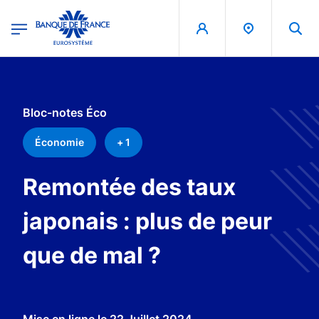
egion
Banque de France - Menu Principal
Aller au contenu principal
Bloc-notes Éco
Économie
+ 1
Remontée des taux
japonais : plus de peur
que de mal ?