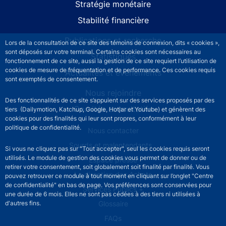
Stratégie monétaire
Stabilité financière
Publications et recherche
Lors de la consultation de ce site des témoins de connexion, dits « cookies »,
sont déposés sur votre terminal. Certains cookies sont nécessaires au
Statistiques
fonctionnement de ce site, aussi la gestion de ce site requiert l’utilisation de
cookies de mesure de fréquentation et de performance. Ces cookies requis
Actualités et événements
sont exemptés de consentement.
Nous rejoindre
Des fonctionnalités de ce site s’appuient sur des services proposés par des
Comités consultatifs
tiers (Dailymotion, Katchup, Google, Hotjar et Youtube) et génèrent des
cookies pour des finalités qui leur sont propres, conformément à leur
politique de confidentialité.
Footer secondary menu
Nous contacter
Sourds et malentendants
Si vous ne cliquez pas sur "Tout accepter", seul les cookies requis seront
utilisés. Le module de gestion des cookies vous permet de donner ou de
Espace presse
retirer votre consentement, soit globalement soit finalité par finalité. Vous
La direction des Achats
pouvez retrouver ce module à tout moment en cliquant sur l’onglet "Centre
de confidentialité" en bas de page. Vos préférences sont conservées pour
Services Publics +
une durée de 6 mois. Elles ne sont pas cédées à des tiers ni utilisées à
d'autres fins.
Glossaire
FAQs