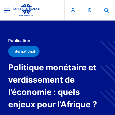
egion
Banque de France - Menu Principal
Aller au contenu principal
Publication
International
Politique monétaire et
verdissement de
l’économie : quels
enjeux pour l’Afrique ?