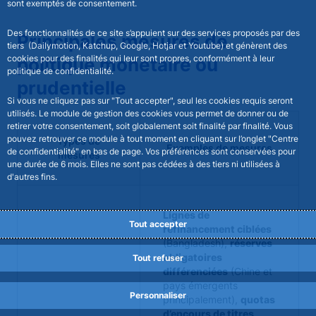
sont exemptés de consentement.
Des fonctionnalités de ce site s’appuient sur des services proposés par des
Principales mesures de
tiers (Dailymotion, Katchup, Google, Hotjar et Youtube) et génèrent des
cookies pour des finalités qui leur sont propres, conformément à leur
politique monétaire ou
politique de confidentialité.
prudentielle
Si vous ne cliquez pas sur "Tout accepter", seul les cookies requis seront
utilisés. Le module de gestion des cookies vous permet de donner ou de
retirer votre consentement, soit globalement soit finalité par finalité. Vous
pouvez retrouver ce module à tout moment en cliquant sur l’onglet "Centre
Types de
Exemples de mesures
de confidentialité" en bas de page. Vos préférences sont conservées pour
mesures
une durée de 6 mois. Elles ne sont pas cédées à des tiers ni utilisées à
d'autres fins.
Lignes de
Tout accepter
refinancement ciblées
(Bangladesh),
réserves
obligatoires
Tout refuser
différenciées
(Chine et
pays émergents
Personnaliser
principalement),
quotas
d’encours de titres