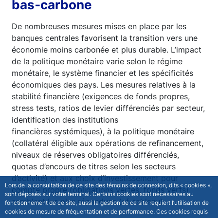
bas‑carbone
De nombreuses mesures mises en place par les
banques centrales favorisent la transition vers une
économie moins carbonée et plus durable. L’impact
de la politique monétaire varie selon le régime
monétaire, le système financier et les spécificités
économiques des pays. Les mesures relatives à la
stabilité financière (exigences de fonds propres,
stress tests, ratios de levier différenciés par secteur,
identification des institutions
financières systémiques), à la politique monétaire
(collatéral éligible aux opérations de refinancement,
niveaux de réserves obligatoires différenciés,
quotas d’encours de titres selon les secteurs
d’activité) et aux choix d’investissement pour
Lors de la consultation de ce site des témoins de connexion, dits « cookies »,
compte propre (obligations vertes, fonds verts)
sont déposés sur votre terminal. Certains cookies sont nécessaires au
semblent les plus répandues (cf. tableau).
fonctionnement de ce site, aussi la gestion de ce site requiert l’utilisation de
cookies de mesure de fréquentation et de performance. Ces cookies requis