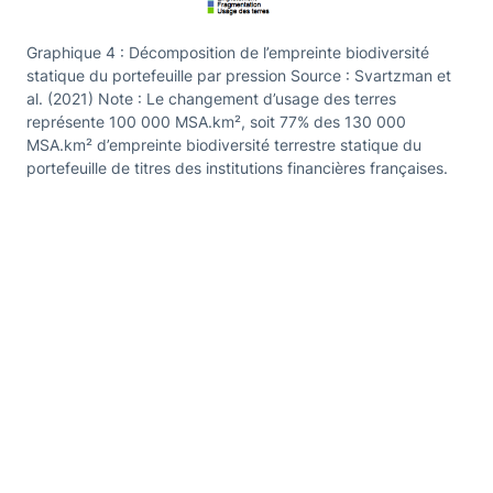
Graphique 4 : Décomposition de l’empreinte biodiversité
statique du portefeuille par pression Source : Svartzman et
al. (2021) Note : Le changement d’usage des terres
représente 100 000 MSA.km², soit 77% des 130 000
MSA.km² d’empreinte biodiversité terrestre statique du
portefeuille de titres des institutions financières françaises.
Gra
sta
(20
100
d’e
tit