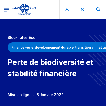
egion
Banque de France - Menu Principal
Aller au contenu principal
Bloc-notes Éco
Finance verte, développement durable, transition climatiq
Perte de biodiversité et
stabilité financière
Mise en ligne le
5 Janvier 2022