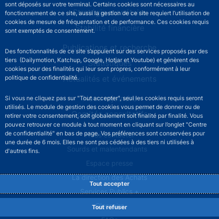
sont déposés sur votre terminal. Certains cookies sont nécessaires au
Stratégie monétaire
fonctionnement de ce site, aussi la gestion de ce site requiert l’utilisation de
cookies de mesure de fréquentation et de performance. Ces cookies requis
Stabilité financière
sont exemptés de consentement.
Publications et recherche
Des fonctionnalités de ce site s’appuient sur des services proposés par des
tiers (Dailymotion, Katchup, Google, Hotjar et Youtube) et génèrent des
Statistiques
cookies pour des finalités qui leur sont propres, conformément à leur
politique de confidentialité.
Actualités et événements
Nous rejoindre
Si vous ne cliquez pas sur "Tout accepter", seul les cookies requis seront
utilisés. Le module de gestion des cookies vous permet de donner ou de
Comités consultatifs
retirer votre consentement, soit globalement soit finalité par finalité. Vous
pouvez retrouver ce module à tout moment en cliquant sur l’onglet "Centre
de confidentialité" en bas de page. Vos préférences sont conservées pour
Footer secondary menu
Nous contacter
une durée de 6 mois. Elles ne sont pas cédées à des tiers ni utilisées à
Sourds et malentendants
d'autres fins.
Espace presse
La direction des Achats
Tout accepter
Services Publics +
Glossaire
Tout refuser