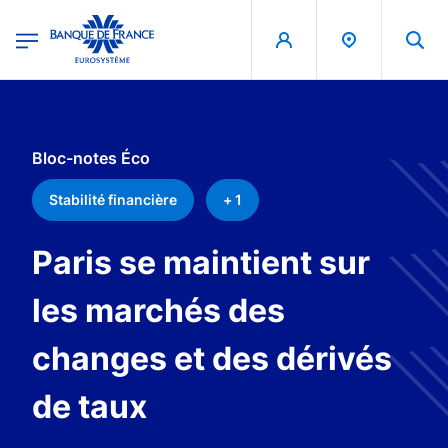
egion
Banque de France - Menu Principal
Aller au contenu principal
Bloc-notes Éco
Stabilité financière
+ 1
Paris se maintient sur
les marchés des
changes et des dérivés
de taux