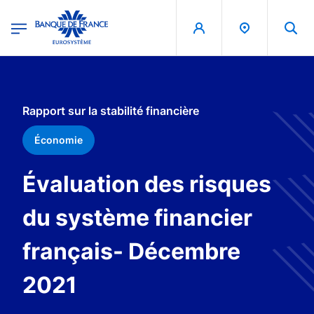
egion
Banque de France - Menu Principal
Aller au contenu principal
Rapport sur la stabilité financière
Économie
Évaluation des risques
du système financier
français- Décembre
2021