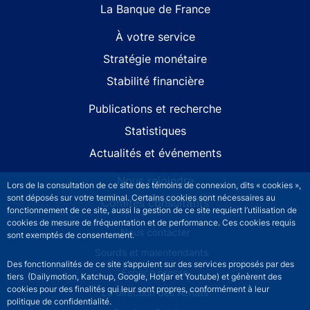
La Banque de France
À votre service
Stratégie monétaire
Stabilité financière
Publications et recherche
Statistiques
Actualités et événements
Nous rejoindre
Lors de la consultation de ce site des témoins de connexion, dits « cookies »,
sont déposés sur votre terminal. Certains cookies sont nécessaires au
Comités consultatifs
fonctionnement de ce site, aussi la gestion de ce site requiert l’utilisation de
cookies de mesure de fréquentation et de performance. Ces cookies requis
Footer secondary menu
Nous contacter
sont exemptés de consentement.
Sourds et malentendants
Des fonctionnalités de ce site s’appuient sur des services proposés par des
Espace presse
tiers (Dailymotion, Katchup, Google, Hotjar et Youtube) et génèrent des
cookies pour des finalités qui leur sont propres, conformément à leur
La direction des Achats
politique de confidentialité.