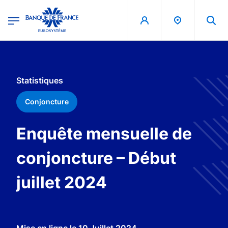
egion
Banque de France - Menu Principal
Aller au contenu principal
Statistiques
Conjoncture
Enquête mensuelle de
conjoncture – Début
juillet 2024