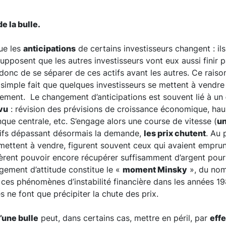
e la bulle.
que les
anticipations
de certains investisseurs changent : i
supposent que les autres investisseurs vont eux aussi finir p
onc de se séparer de ces actifs avant les autres. Ce rais
e simple fait que quelques investisseurs se mettent à vendre
lement. Le changement d’anticipations est souvent lié à un
vu
: révision des prévisions de croissance économique, ha
que centrale, etc. S’engage alors une course de vitesse (
un
actifs dépassant désormais la demande,
les prix chutent
. Au 
 mettent à vendre, figurent souvent ceux qui avaient empru
spèrent pouvoir encore récupérer suffisamment d’argent pou
gement d’attitude constitue le «
moment Minsky
», du nom
 ces phénomènes d’instabilité financière dans les années 19
s ne font que précipiter la chute des prix.
’une bulle
peut, dans certains cas, mettre en péril, par
eff