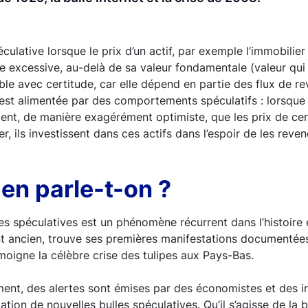
culative lorsque le prix d’un actif, par exemple l’immobilier
 excessive, au-delà de sa valeur fondamentale (valeur qui
ble avec certitude, car elle dépend en partie des flux de rev
e est alimentée par des comportements spéculatifs : lorsque
nt, de manière exagérément optimiste, que les prix de cert
, ils investissent dans ces actifs dans l’espoir de les reve
en parle-t-on ?
es spéculatives est un phénomène récurrent dans l’histoir
 ancien, trouve ses premières manifestations documentées
oigne la célèbre crise des tulipes aux Pays-Bas.
ment, des alertes sont émises par des économistes et des ins
mation de nouvelles bulles spéculatives. Qu’il s’agisse de la b