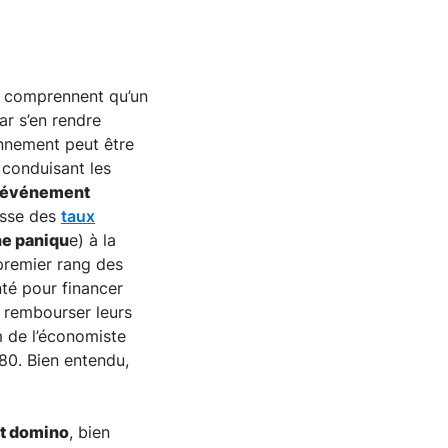
ls comprennent qu’un
ar s’en rendre
onnement peut être
 conduisant les
événement
usse des
taux
e paniqu
e) à la
premier rang des
nté pour financer
r rembourser leurs
 de l’économiste
80. Bien entendu,
et domino
, bien