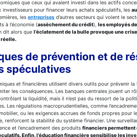
omiques que ceux qui avaient investi dans les actifs conce
 investisseurs pour financer leurs achats spéculatifs, les
au
emières, les
entreprises
d’autres secteurs qui voient le sec
ts à l’économie (
assèchement du crédit
),
les employés de
On dit alors que
l’éclatement de la bulle provoque une crise
 réelle.
iques de prévention et de ré
s spéculatives
ques et financières utilisent divers outils pour prévenir la
imiter les conséquences. Les banques centrales jouent un rôl
contrôlant la liquidité, mais il n’est pas du ressort de la pol
lles. Les régulations macroprudentielles, comme l’encadrem
mmobilier, ou les exigences accrues de fonds propres pour 
, renforcent la stabilité du système financier. Une surveill
rence et l’encadrement des produits
financiers permettent d
latifs. Enfin, l’éducation financière sensibilise les inv