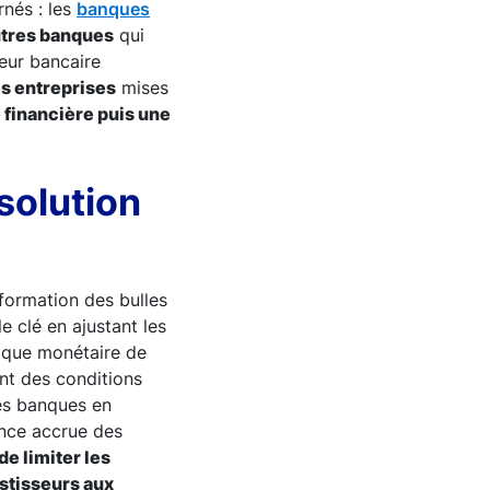
rnés : les
banques
tres banques
qui
teur bancaire
s entreprises
mises
 financière puis une
solution
 formation des bulles
e clé en ajustant les
itique monétaire de
ent des conditions
les banques en
ance accrue des
e limiter les
estisseurs aux