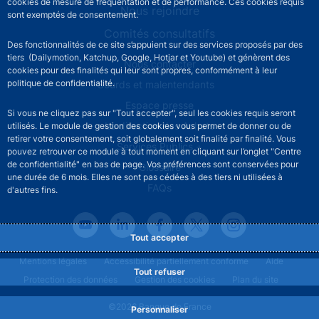
cookies de mesure de fréquentation et de performance. Ces cookies requis
Nous rejoindre
sont exemptés de consentement.
Comités consultatifs
Des fonctionnalités de ce site s’appuient sur des services proposés par des
tiers (Dailymotion, Katchup, Google, Hotjar et Youtube) et génèrent des
Footer secondary menu
Nous contacter
cookies pour des finalités qui leur sont propres, conformément à leur
politique de confidentialité.
Sourds et malentendants
Espace presse
Si vous ne cliquez pas sur "Tout accepter", seul les cookies requis seront
La direction des Achats
utilisés. Le module de gestion des cookies vous permet de donner ou de
retirer votre consentement, soit globalement soit finalité par finalité. Vous
Services Publics +
pouvez retrouver ce module à tout moment en cliquant sur l’onglet "Centre
de confidentialité" en bas de page. Vos préférences sont conservées pour
Glossaire
une durée de 6 mois. Elles ne sont pas cédées à des tiers ni utilisées à
FAQs
d'autres fins.
Tout accepter
Footer legal notice menu
Mentions légales
Accessibilité partiellement conforme
Aide
Tout refuser
Protection des données
Gestion des cookies
Plan du site
©2026 Banque de France
Personnaliser