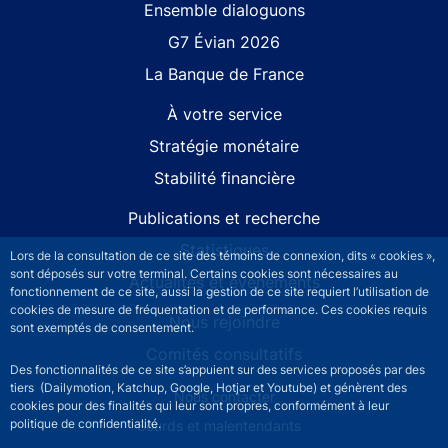
Site navigation
Ensemble dialoguons
G7 Évian 2026
La Banque de France
À votre service
Stratégie monétaire
Stabilité financière
Publications et recherche
Statistiques
Lors de la consultation de ce site des témoins de connexion, dits « cookies »,
sont déposés sur votre terminal. Certains cookies sont nécessaires au
Actualités et événements
fonctionnement de ce site, aussi la gestion de ce site requiert l’utilisation de
cookies de mesure de fréquentation et de performance. Ces cookies requis
Nous rejoindre
sont exemptés de consentement.
Comités consultatifs
Des fonctionnalités de ce site s’appuient sur des services proposés par des
tiers (Dailymotion, Katchup, Google, Hotjar et Youtube) et génèrent des
Footer secondary menu
Nous contacter
cookies pour des finalités qui leur sont propres, conformément à leur
politique de confidentialité.
Sourds et malentendants