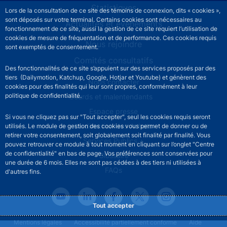
Statistiques
Lors de la consultation de ce site des témoins de connexion, dits « cookies »,
sont déposés sur votre terminal. Certains cookies sont nécessaires au
Actualités et événements
fonctionnement de ce site, aussi la gestion de ce site requiert l’utilisation de
cookies de mesure de fréquentation et de performance. Ces cookies requis
Nous rejoindre
sont exemptés de consentement.
Comités consultatifs
Des fonctionnalités de ce site s’appuient sur des services proposés par des
tiers (Dailymotion, Katchup, Google, Hotjar et Youtube) et génèrent des
Footer secondary menu
Nous contacter
cookies pour des finalités qui leur sont propres, conformément à leur
politique de confidentialité.
Sourds et malentendants
Espace presse
Si vous ne cliquez pas sur "Tout accepter", seul les cookies requis seront
La direction des Achats
utilisés. Le module de gestion des cookies vous permet de donner ou de
retirer votre consentement, soit globalement soit finalité par finalité. Vous
Services Publics +
pouvez retrouver ce module à tout moment en cliquant sur l’onglet "Centre
de confidentialité" en bas de page. Vos préférences sont conservées pour
Glossaire
une durée de 6 mois. Elles ne sont pas cédées à des tiers ni utilisées à
FAQs
d'autres fins.
Tout accepter
Footer legal notice menu
Mentions légales
Accessibilité partiellement conforme
Aide