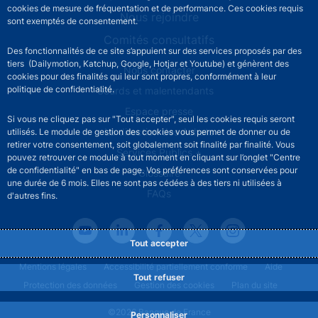
cookies de mesure de fréquentation et de performance. Ces cookies requis
Nous rejoindre
sont exemptés de consentement.
Comités consultatifs
Des fonctionnalités de ce site s’appuient sur des services proposés par des
tiers (Dailymotion, Katchup, Google, Hotjar et Youtube) et génèrent des
Footer secondary menu
Nous contacter
cookies pour des finalités qui leur sont propres, conformément à leur
politique de confidentialité.
Sourds et malentendants
Espace presse
Si vous ne cliquez pas sur "Tout accepter", seul les cookies requis seront
La direction des Achats
utilisés. Le module de gestion des cookies vous permet de donner ou de
retirer votre consentement, soit globalement soit finalité par finalité. Vous
Services Publics +
pouvez retrouver ce module à tout moment en cliquant sur l’onglet "Centre
de confidentialité" en bas de page. Vos préférences sont conservées pour
Glossaire
une durée de 6 mois. Elles ne sont pas cédées à des tiers ni utilisées à
FAQs
d'autres fins.
Tout accepter
Footer legal notice menu
Mentions légales
Accessibilité partiellement conforme
Aide
Tout refuser
Protection des données
Gestion des cookies
Plan du site
©2026 Banque de France
Personnaliser