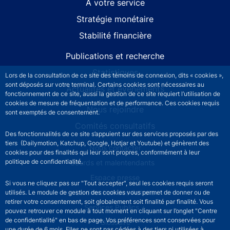
À votre service
Stratégie monétaire
Stabilité financière
Publications et recherche
Statistiques
Lors de la consultation de ce site des témoins de connexion, dits « cookies »,
sont déposés sur votre terminal. Certains cookies sont nécessaires au
Actualités et événements
fonctionnement de ce site, aussi la gestion de ce site requiert l’utilisation de
cookies de mesure de fréquentation et de performance. Ces cookies requis
Nous rejoindre
sont exemptés de consentement.
Comités consultatifs
Des fonctionnalités de ce site s’appuient sur des services proposés par des
tiers (Dailymotion, Katchup, Google, Hotjar et Youtube) et génèrent des
Footer secondary menu
Nous contacter
cookies pour des finalités qui leur sont propres, conformément à leur
politique de confidentialité.
Sourds et malentendants
Espace presse
Si vous ne cliquez pas sur "Tout accepter", seul les cookies requis seront
La direction des Achats
utilisés. Le module de gestion des cookies vous permet de donner ou de
retirer votre consentement, soit globalement soit finalité par finalité. Vous
Services Publics +
pouvez retrouver ce module à tout moment en cliquant sur l’onglet "Centre
de confidentialité" en bas de page. Vos préférences sont conservées pour
Glossaire
une durée de 6 mois. Elles ne sont pas cédées à des tiers ni utilisées à