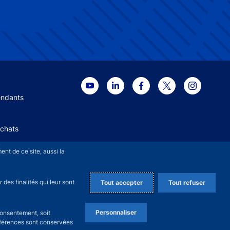
 menu
endants
Achats
+
nt de ce site, aussi la
des finalités qui leur sont
Tout accepter
Tout refuser
Personnaliser
consentement, soit
références sont conservées