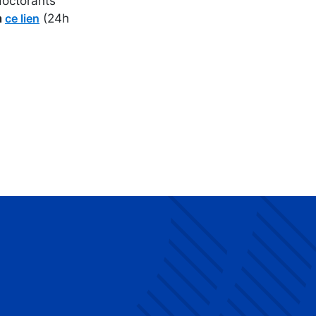
doctorants
a
(24h
ce lien