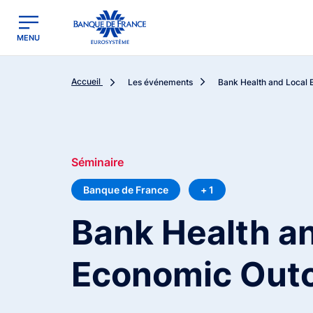
egion
Banque de France - Menu Principal
MENU
Accueil
Les événements
Bank Health and Local
Séminaire
Banque de France
+ 1
Bank Health a
Economic Out