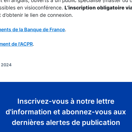
 en anglais, ouverts à un public spécialisé (master ou 
ssibles en visioconférence.
L’inscription obligatoire vi
d’obtenir le lien de connexion.
.
ments de la Banque de France
.
ement de l'ACPR
t 2024
Inscrivez-vous à notre lettre
d'information et abonnez-vous aux
dernières alertes de publication