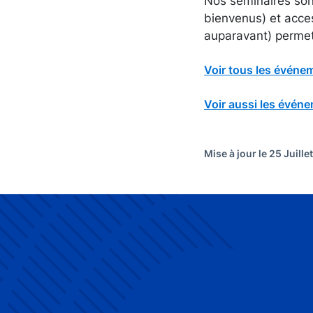
Nos séminaires sont
bienvenus) et acce
auparavant) permet 
Voir tous les événe
Voir aussi les évén
Mise à jour le 25 Juille