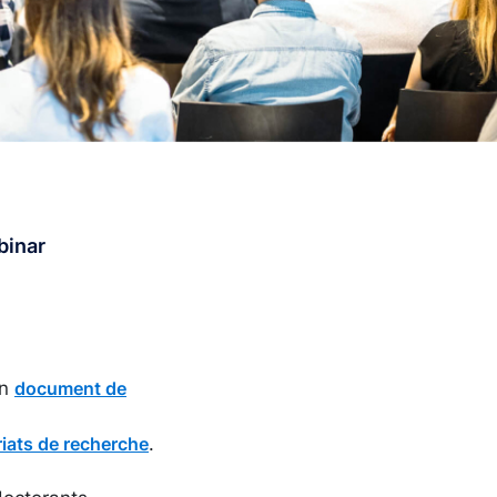
binar
un
document de
.
riats de recherche