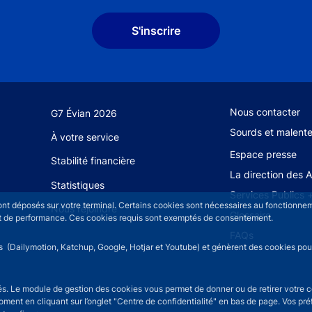
S'inscrire
Footer secondary
Nous contacter
G7 Évian 2026
Sourds et malent
À votre service
Espace presse
Stabilité financière
La direction des 
Statistiques
Services Publics 
sont déposés sur votre terminal. Certains cookies sont nécessaires au fonctionneme
Nous rejoindre
Glossaire
n et de performance. Ces cookies requis sont exemptés de consentement.
FAQs
rs (Dailymotion, Katchup, Google, Hotjar et Youtube) et génèrent des cookies pour 
isés. Le module de gestion des cookies vous permet de donner ou de retirer votre 
moment en cliquant sur l’onglet "Centre de confidentialité" en bas de page. Vos p