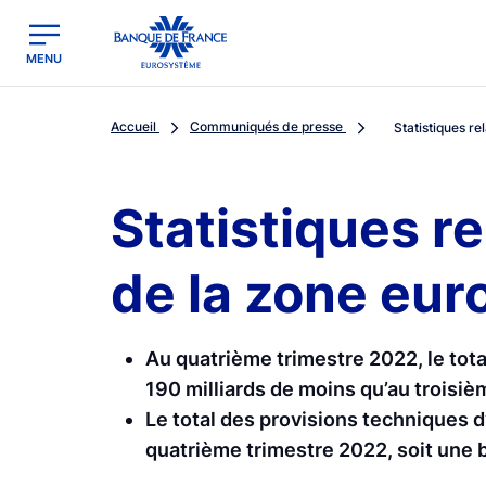
egion
Banque de France - Menu Principal
MENU
Accueil
Communiqués de presse
Statistiques rel
Statistiques r
de la zone eur
Au quatrième trimestre 2022, le total
190 milliards de moins qu’au troisiè
Le total des provisions techniques d
quatrième trimestre 2022, soit une b