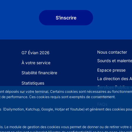
S'inscrire
Footer secondary
Nous contacter
G7 Évian 2026
Sourds et malent
À votre service
Espace presse
Stabilité financière
La direction des 
Statistiques
Services Publics 
sont déposés sur votre terminal. Certains cookies sont nécessaires au fonctionneme
Nous rejoindre
Glossaire
n et de performance. Ces cookies requis sont exemptés de consentement.
FAQs
rs (Dailymotion, Katchup, Google, Hotjar et Youtube) et génèrent des cookies pour 
isés. Le module de gestion des cookies vous permet de donner ou de retirer votre 