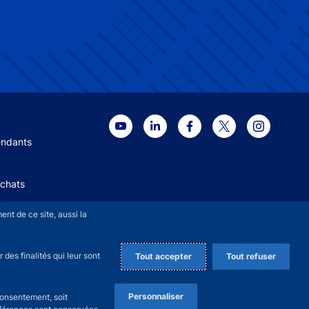
 menu
endants
Achats
+
nt de ce site, aussi la
des finalités qui leur sont
Tout accepter
Tout refuser
Personnaliser
consentement, soit