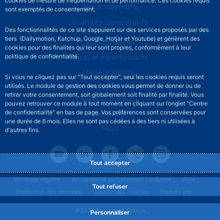
cookies de mesure de fréquentation et de performance. Ces cookies requis
Nous rejoindre
sont exemptés de consentement.
Comités consultatifs
Des fonctionnalités de ce site s’appuient sur des services proposés par des
tiers (Dailymotion, Katchup, Google, Hotjar et Youtube) et génèrent des
Footer secondary menu
Nous contacter
cookies pour des finalités qui leur sont propres, conformément à leur
politique de confidentialité.
Sourds et malentendants
Espace presse
Si vous ne cliquez pas sur "Tout accepter", seul les cookies requis seront
La direction des Achats
utilisés. Le module de gestion des cookies vous permet de donner ou de
retirer votre consentement, soit globalement soit finalité par finalité. Vous
Services Publics +
pouvez retrouver ce module à tout moment en cliquant sur l’onglet "Centre
de confidentialité" en bas de page. Vos préférences sont conservées pour
Glossaire
une durée de 6 mois. Elles ne sont pas cédées à des tiers ni utilisées à
FAQs
d'autres fins.
Tout accepter
Footer legal notice menu
Mentions légales
Accessibilité partiellement conforme
Aide
Tout refuser
Protection des données
Gestion des cookies
Plan du site
©2026 Banque de France
Personnaliser