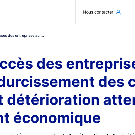
Aller au contenu principal
Nous contacter
ccès des entreprises au f...
accès des entrepris
 durcissement des c
 détérioration att
nt économique