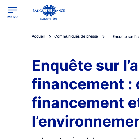
egion
Banque de France - Menu Principal
MENU
Accueil
Communiqués de presse
Enquête sur l’a
Enquête sur l’
financement :
financement et
l’environneme