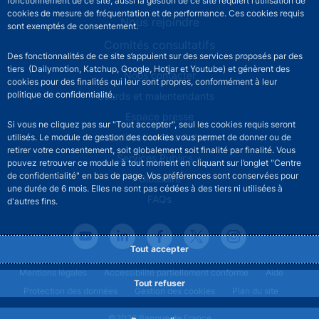
fonctionnement de ce site, aussi la gestion de ce site requiert l’utilisation de
cookies de mesure de fréquentation et de performance. Ces cookies requis
Nous rejoindre
sont exemptés de consentement.
Comités consultatifs
Des fonctionnalités de ce site s’appuient sur des services proposés par des
tiers (Dailymotion, Katchup, Google, Hotjar et Youtube) et génèrent des
Footer secondary menu
Nous contacter
cookies pour des finalités qui leur sont propres, conformément à leur
politique de confidentialité.
Sourds et malentendants
Espace presse
Si vous ne cliquez pas sur "Tout accepter", seul les cookies requis seront
La direction des Achats
utilisés. Le module de gestion des cookies vous permet de donner ou de
retirer votre consentement, soit globalement soit finalité par finalité. Vous
Services Publics +
pouvez retrouver ce module à tout moment en cliquant sur l’onglet "Centre
de confidentialité" en bas de page. Vos préférences sont conservées pour
Glossaire
une durée de 6 mois. Elles ne sont pas cédées à des tiers ni utilisées à
FAQs
d'autres fins.
Tout accepter
Footer legal notice menu
Mentions légales
Accessibilité partiellement conforme
Aide
Tout refuser
Protection des données
Gestion des cookies
Plan du site
©2026 Banque de France