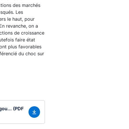
actions des marchés
isqués. Les
rs le haut, pour
En revanche, on a
ctions de croissance
tefois faire état
ont plus favorables
fférencié du choc sur
gou... (PDF