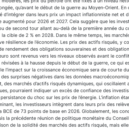
t modérés, les prix du pétrole ont été fixés à un niveau net
ongée, qu’avant le début de la guerre au Moyen-Orient. En
d’intégrer dans leurs prix un impact inflationniste net et d
re augmenté pour 2026 et 2027. Cela suggère que les invest
 ou de second tour allant au-delà de la première année du co
n à la cible de 2 % en 2028. Dans le même temps, les marché
ive résilience de l’économie. Les prix des actifs risqués, y c
 de rendement des obligations souveraines et des obligations
euro sont revenus vers les niveaux observés avant le conflit
 révisées à la hausse depuis le début de la guerre, ce qui 
elle l’impact sur la croissance économique sera de courte 
 des surprises négatives dans les données macroéconomiq
, des marchés d’actifs risqués dynamiques, qui oscillaient 
ques, pourraient indiquer un excès de confiance des invest
 persistance du choc sur les prix de l’énergie. L’inflation ét
nant, les investisseurs intègrent dans leurs prix des relè
la BCE de 73 points de base en 2026. Globalement, les cond
is la précédente réunion de politique monétaire du Consei
ison de la solidité des marchés des actifs risqués, mais ell