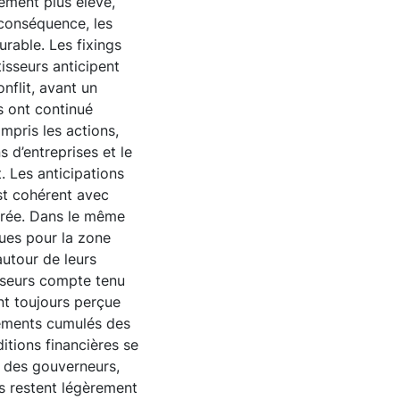
tement plus élevé,
 conséquence, les
urable. Les fixings
isseurs anticipent
nflit, avant un
s ont continué
ompris les actions,
 d’entreprises et le
. Les anticipations
est cohérent avec
durée. Dans le même
ues pour la zone
autour de leurs
isseurs compte tenu
ant toujours perçue
vements cumulés des
itions financières se
l des gouverneurs,
es restent légèrement