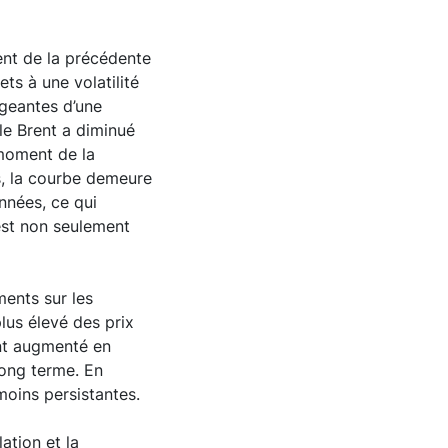
ent de la précédente
ts à une volatilité
ngeantes d’une
le Brent a diminué
 moment de la
s, la courbe demeure
nnées, ce qui
 est non seulement
ments sur les
lus élevé des prix
ent augmenté en
long terme. En
moins persistantes.
lation et la