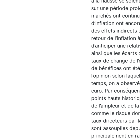
à la hausse se soien
sur une période prol
marchés ont continué 
d’inflation ont enco
des effets indirects
retour de l’inflatio
d’anticiper une relat
ainsi que les écarts
taux de change de l’
de bénéfices ont été
l’opinion selon laqu
temps, on a observé
euro. Par conséquent
points hauts histori
de l’ampleur et de la
comme le risque domi
taux directeurs par 
sont assouplies depu
principalement en ra