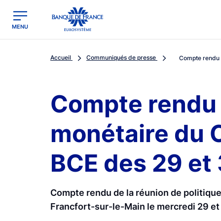
egion
Banque de France - Menu Principal
MENU
Accueil
Communiqués de presse
Compte rendu de
Compte rendu d
monétaire du C
BCE des 29 et 
Compte rendu de la réunion de politiqu
Francfort-sur-le-Main le mercredi 29 et 