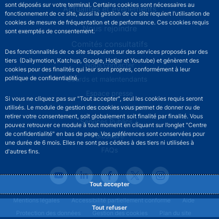
sont déposés sur votre terminal. Certains cookies sont nécessaires au
Actualités et événements
fonctionnement de ce site, aussi la gestion de ce site requiert l’utilisation de
cookies de mesure de fréquentation et de performance. Ces cookies requis
Nous rejoindre
sont exemptés de consentement.
Comités consultatifs
Des fonctionnalités de ce site s’appuient sur des services proposés par des
tiers (Dailymotion, Katchup, Google, Hotjar et Youtube) et génèrent des
Footer secondary menu
Nous contacter
cookies pour des finalités qui leur sont propres, conformément à leur
politique de confidentialité.
Sourds et malentendants
Espace presse
Si vous ne cliquez pas sur "Tout accepter", seul les cookies requis seront
La direction des Achats
utilisés. Le module de gestion des cookies vous permet de donner ou de
retirer votre consentement, soit globalement soit finalité par finalité. Vous
Services Publics +
pouvez retrouver ce module à tout moment en cliquant sur l’onglet "Centre
de confidentialité" en bas de page. Vos préférences sont conservées pour
Glossaire
une durée de 6 mois. Elles ne sont pas cédées à des tiers ni utilisées à
FAQs
d'autres fins.
Tout accepter
Footer legal notice menu
Mentions légales
Accessibilité partiellement conforme
Aide
Tout refuser
Protection des données
Gestion des cookies
Plan du site