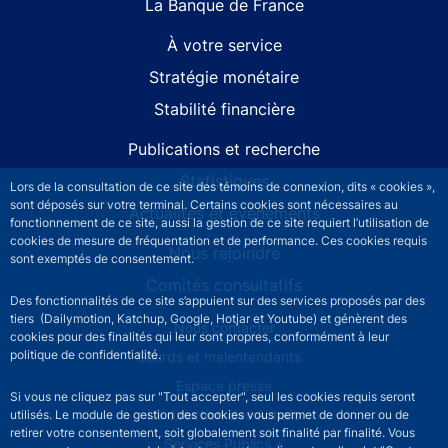
La Banque de France
À votre service
Stratégie monétaire
Stabilité financière
Publications et recherche
Statistiques
Lors de la consultation de ce site des témoins de connexion, dits « cookies »,
sont déposés sur votre terminal. Certains cookies sont nécessaires au
Actualités et événements
fonctionnement de ce site, aussi la gestion de ce site requiert l’utilisation de
cookies de mesure de fréquentation et de performance. Ces cookies requis
Nous rejoindre
sont exemptés de consentement.
Comités consultatifs
Des fonctionnalités de ce site s’appuient sur des services proposés par des
tiers (Dailymotion, Katchup, Google, Hotjar et Youtube) et génèrent des
Footer secondary menu
Nous contacter
cookies pour des finalités qui leur sont propres, conformément à leur
politique de confidentialité.
Sourds et malentendants
Espace presse
Si vous ne cliquez pas sur "Tout accepter", seul les cookies requis seront
La direction des Achats
utilisés. Le module de gestion des cookies vous permet de donner ou de
retirer votre consentement, soit globalement soit finalité par finalité. Vous
Services Publics +