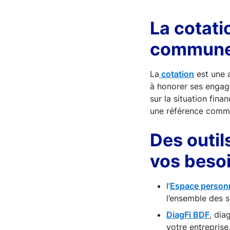
La cotati
commun
La
cotation
est une a
à honorer ses engage
sur la situation fina
une référence commu
Des outil
vos beso
l’
Espace personn
l’ensemble des s
DiagFi BDF
, dia
votre entreprise