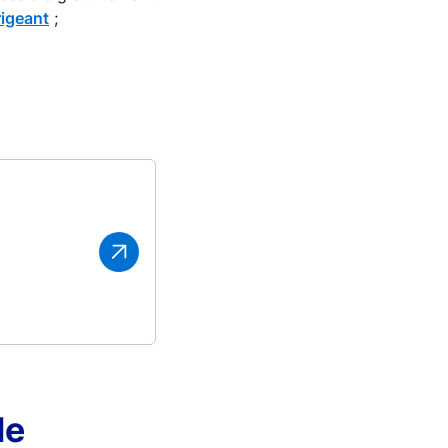
rigeant
;
le