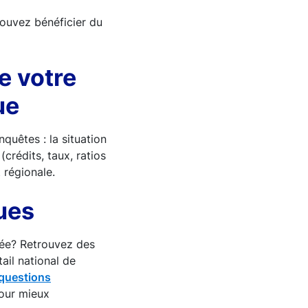
pouvez bénéficier du
e votre
ue
nquêtes : la situation
crédits, taux, ratios
 régionale.
ues
née? Retrouvez des
ail national de
questions
our mieux