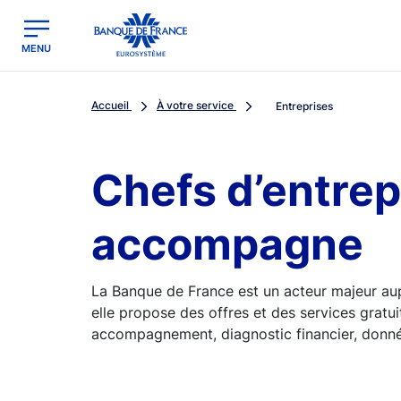
egion
Banque de France - Menu Principal
MENU
Accueil
À votre service
Entreprises
Chefs d’entrep
accompagne
La Banque de France est un acteur majeur aupr
elle propose des offres et des services gratui
accompagnement, diagnostic financier, données