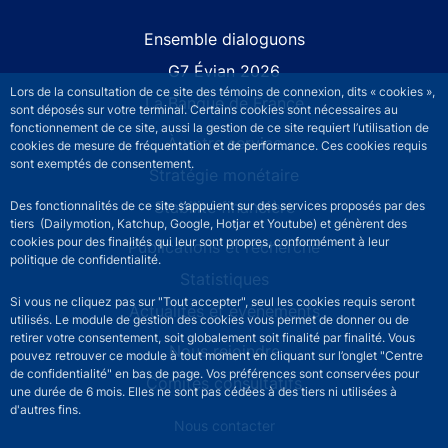
Site navigation
Ensemble dialoguons
G7 Évian 2026
Lors de la consultation de ce site des témoins de connexion, dits « cookies »,
La Banque de France
sont déposés sur votre terminal. Certains cookies sont nécessaires au
fonctionnement de ce site, aussi la gestion de ce site requiert l’utilisation de
À votre service
cookies de mesure de fréquentation et de performance. Ces cookies requis
sont exemptés de consentement.
Stratégie monétaire
Stabilité financière
Des fonctionnalités de ce site s’appuient sur des services proposés par des
tiers (Dailymotion, Katchup, Google, Hotjar et Youtube) et génèrent des
cookies pour des finalités qui leur sont propres, conformément à leur
Publications et recherche
politique de confidentialité.
Statistiques
Si vous ne cliquez pas sur "Tout accepter", seul les cookies requis seront
Actualités et événements
utilisés. Le module de gestion des cookies vous permet de donner ou de
retirer votre consentement, soit globalement soit finalité par finalité. Vous
Nous rejoindre
pouvez retrouver ce module à tout moment en cliquant sur l’onglet "Centre
de confidentialité" en bas de page. Vos préférences sont conservées pour
Comités consultatifs
une durée de 6 mois. Elles ne sont pas cédées à des tiers ni utilisées à
d'autres fins.
Footer secondary menu
Nous contacter