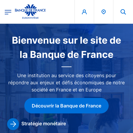
egion
Banque de France - Menu Principal
Aller au contenu principal
Image
Bienvenue sur le site de
la Banque de France
Une institution au service des citoyens pour
répondre aux enjeux et défis économiques de notre
société en France et en Europe
Découvrir la Banque de France
Stratégie monétaire