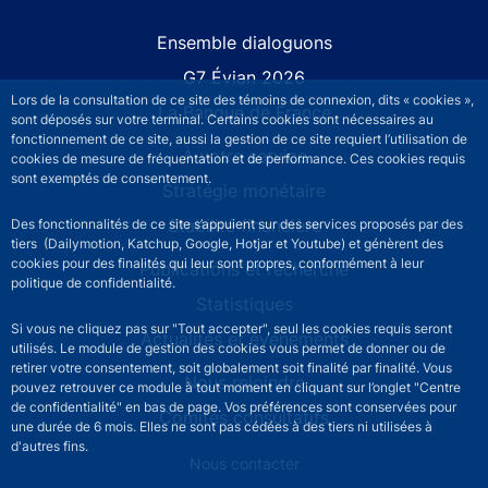
Site navigation
Ensemble dialoguons
G7 Évian 2026
Lors de la consultation de ce site des témoins de connexion, dits « cookies »,
La Banque de France
sont déposés sur votre terminal. Certains cookies sont nécessaires au
fonctionnement de ce site, aussi la gestion de ce site requiert l’utilisation de
À votre service
cookies de mesure de fréquentation et de performance. Ces cookies requis
sont exemptés de consentement.
Stratégie monétaire
Stabilité financière
Des fonctionnalités de ce site s’appuient sur des services proposés par des
tiers (Dailymotion, Katchup, Google, Hotjar et Youtube) et génèrent des
cookies pour des finalités qui leur sont propres, conformément à leur
Publications et recherche
politique de confidentialité.
Statistiques
Si vous ne cliquez pas sur "Tout accepter", seul les cookies requis seront
Actualités et événements
utilisés. Le module de gestion des cookies vous permet de donner ou de
retirer votre consentement, soit globalement soit finalité par finalité. Vous
Nous rejoindre
pouvez retrouver ce module à tout moment en cliquant sur l’onglet "Centre
de confidentialité" en bas de page. Vos préférences sont conservées pour
Comités consultatifs
une durée de 6 mois. Elles ne sont pas cédées à des tiers ni utilisées à
d'autres fins.
Footer secondary menu
Nous contacter