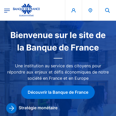
egion
Banque de France - Menu Principal
Aller au contenu principal
Image
Bienvenue sur le site de
la Banque de France
Une institution au service des citoyens pour
répondre aux enjeux et défis économiques de notre
société en France et en Europe
Découvrir la Banque de France
Stratégie monétaire