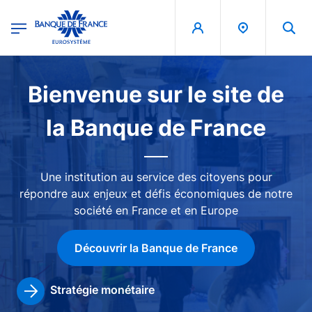
egion
Banque de France - Menu Principal
Aller au contenu principal
Image
Bienvenue sur le site de
la Banque de France
Une institution au service des citoyens pour
répondre aux enjeux et défis économiques de notre
société en France et en Europe
Découvrir la Banque de France
Stratégie monétaire