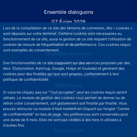
Site navigation
Ensemble dialoguons
G7 Évian 2026
Lors de la consultation de ce site des témoins de connexion, dits « cookies »,
La Banque de France
sont déposés sur votre terminal. Certains cookies sont nécessaires au
fonctionnement de ce site, aussi la gestion de ce site requiert l’utilisation de
À votre service
cookies de mesure de fréquentation et de performance. Ces cookies requis
sont exemptés de consentement.
Stratégie monétaire
Stabilité financière
Des fonctionnalités de ce site s’appuient sur des services proposés par des
tiers (Dailymotion, Katchup, Google, Hotjar et Youtube) et génèrent des
cookies pour des finalités qui leur sont propres, conformément à leur
Publications et recherche
politique de confidentialité.
Statistiques
Si vous ne cliquez pas sur "Tout accepter", seul les cookies requis seront
Actualités et événements
utilisés. Le module de gestion des cookies vous permet de donner ou de
retirer votre consentement, soit globalement soit finalité par finalité. Vous
Nous rejoindre
pouvez retrouver ce module à tout moment en cliquant sur l’onglet "Centre
de confidentialité" en bas de page. Vos préférences sont conservées pour
Comités consultatifs
une durée de 6 mois. Elles ne sont pas cédées à des tiers ni utilisées à
d'autres fins.
Footer secondary menu
Nous contacter