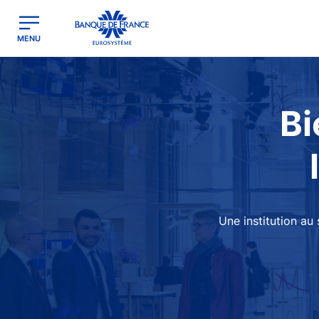
egion
Banque de France - Menu Principal
MENU
Image
Bi
Une institution au