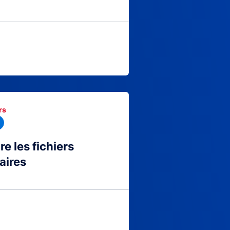
rs
 les fichiers
aires