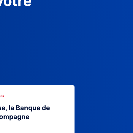
votre
es
se, la Banque de
compagne