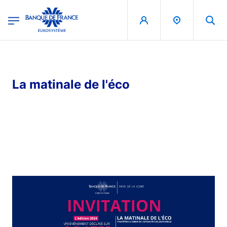
egion
Banque de France - Menu Principal
Aller au contenu principal
La matinale de l'éco