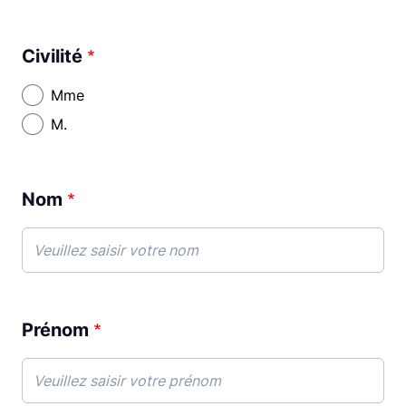
Civilité
Mme
M.
Nom
Prénom