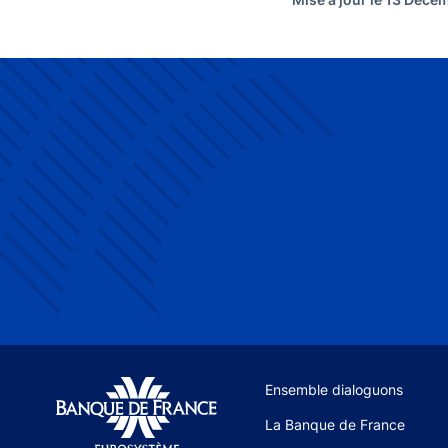
Site navigation
Ensemble dialoguons
La Banque de France