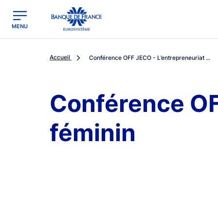
egion
Banque de France - Menu Principal
MENU
Accueil
Conférence OFF JECO - L’entrepreneuriat ...
Conférence OF
féminin