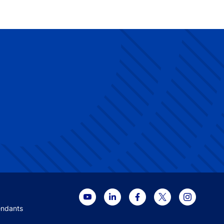
 menu
endants