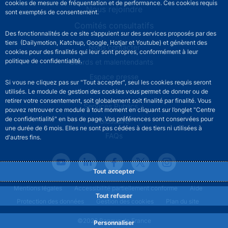
cookies de mesure de fréquentation et de performance. Ces cookies requis
Nous rejoindre
sont exemptés de consentement.
Comités consultatifs
Des fonctionnalités de ce site s’appuient sur des services proposés par des
tiers (Dailymotion, Katchup, Google, Hotjar et Youtube) et génèrent des
Footer secondary menu
Nous contacter
cookies pour des finalités qui leur sont propres, conformément à leur
politique de confidentialité.
Sourds et malentendants
Espace presse
Si vous ne cliquez pas sur "Tout accepter", seul les cookies requis seront
La direction des Achats
utilisés. Le module de gestion des cookies vous permet de donner ou de
retirer votre consentement, soit globalement soit finalité par finalité. Vous
Services Publics +
pouvez retrouver ce module à tout moment en cliquant sur l’onglet "Centre
de confidentialité" en bas de page. Vos préférences sont conservées pour
Glossaire
une durée de 6 mois. Elles ne sont pas cédées à des tiers ni utilisées à
FAQs
d'autres fins.
Tout accepter
Footer legal notice menu
Mentions légales
Accessibilité partiellement conforme
Aide
Tout refuser
Protection des données
Gestion des cookies
Plan du site
©2026 Banque de France
Personnaliser