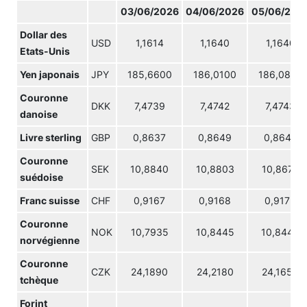
03/06/2026
04/06/2026
05/06/202
Dollar des
USD
1,1614
1,1640
1,1640
Etats-Unis
Yen japonais
JPY
185,6600
186,0100
186,0800
Couronne
DKK
7,4739
7,4742
7,4743
danoise
Livre sterling
GBP
0,8637
0,8649
0,8643
Couronne
SEK
10,8840
10,8803
10,8675
suédoise
Franc suisse
CHF
0,9167
0,9168
0,9175
Couronne
NOK
10,7935
10,8445
10,8445
norvégienne
Couronne
CZK
24,1890
24,2180
24,1650
tchèque
Forint