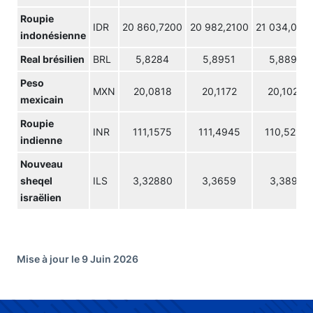
Roupie
IDR
20 860,7200
20 982,2100
21 034,060
indonésienne
Real brésilien
BRL
5,8284
5,8951
5,8897
Peso
MXN
20,0818
20,1172
20,1029
mexicain
Roupie
INR
111,1575
111,4945
110,5215
indienne
Nouveau
sheqel
ILS
3,32880
3,3659
3,3891
israëlien
Mise à jour le 9 Juin 2026