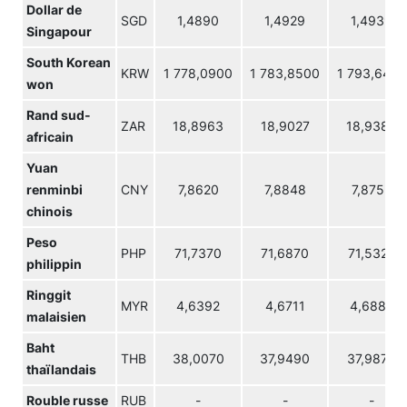
Dollar de
SGD
1,4890
1,4929
1,4939
Singapour
South Korean
KRW
1 778,0900
1 783,8500
1 793,6400
won
Rand sud-
ZAR
18,8963
18,9027
18,9389
africain
Yuan
renminbi
CNY
7,8620
7,8848
7,8752
chinois
Peso
PHP
71,7370
71,6870
71,5320
philippin
Ringgit
MYR
4,6392
4,6711
4,6886
malaisien
Baht
THB
38,0070
37,9490
37,9870
thaïlandais
Rouble russe
RUB
-
-
-