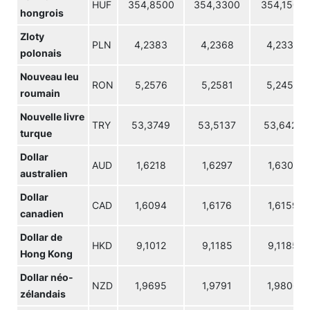
HUF
354,8500
354,3300
354,1500
hongrois
Zloty
PLN
4,2383
4,2368
4,2338
polonais
Nouveau leu
RON
5,2576
5,2581
5,2456
roumain
Nouvelle livre
TRY
53,3749
53,5137
53,6425
turque
Dollar
AUD
1,6218
1,6297
1,6301
australien
Dollar
CAD
1,6094
1,6176
1,6159
canadien
Dollar de
HKD
9,1012
9,1185
9,1185
Hong Kong
Dollar néo-
NZD
1,9695
1,9791
1,9806
zélandais