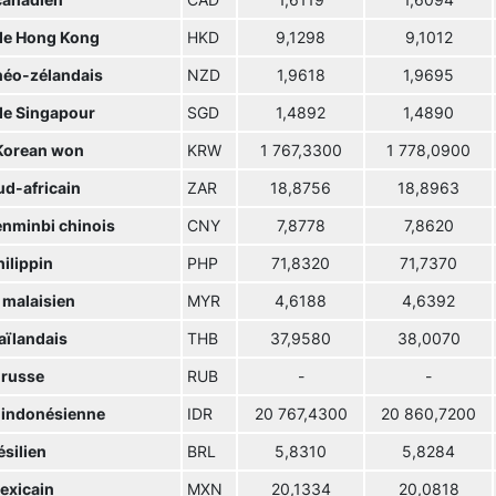
canadien
CAD
1,6119
1,6094
 de Hong Kong
HKD
9,1298
9,1012
 néo-zélandais
NZD
1,9618
1,9695
 de Singapour
SGD
1,4892
1,4890
Korean won
KRW
1 767,3300
1 778,0900
ud-africain
ZAR
18,8756
18,8963
enminbi chinois
CNY
7,8778
7,8620
ilippin
PHP
71,8320
71,7370
 malaisien
MYR
4,6188
4,6392
aïlandais
THB
37,9580
38,0070
 russe
RUB
-
-
 indonésienne
IDR
20 767,4300
20 860,7200
ésilien
BRL
5,8310
5,8284
exicain
MXN
20,1334
20,0818