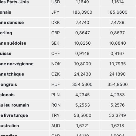
des Etats-Unis
USD
1,1649
1,1614
ponais
JPY
186,0900
185,6600
ne danoise
DKK
7,4740
7,4739
terling
GBP
0,8647
0,8637
ne suédoise
SEK
10,8250
10,8840
suisse
CHF
0,9149
0,9167
ne norvégienne
NOK
10,8000
10,7935
ne tchèque
CZK
24,2430
24,1890
hongrois
HUF
354,5300
354,8500
olonais
PLN
4,2345
4,2383
u leu roumain
RON
5,2553
5,2576
e livre turque
TRY
53,5000
53,3749
australien
AUD
1,6221
1,6218