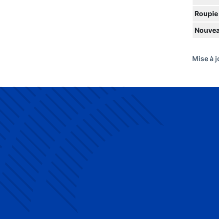
Roupie
Nouvea
Mise à j