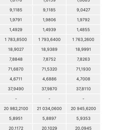
1,6176
1,6159
1,6083
9,1185
9,1185
9,0427
1,9791
1,9806
1,9792
1,4929
1,4939
1,4855
1 783,8500
1 793,6400
1 763,2600
18,9027
18,9389
18,9991
7,8848
7,8752
7,8263
71,6870
71,5320
71,1930
4,6711
4,6886
4,7008
37,9490
37,9870
37,8110
-
-
-
20 982,2100
21 034,0600
20 945,6200
5,8951
5,8897
5,9353
20,1172
20,1029
20,0945