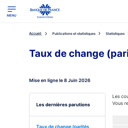
egion
Banque de France - Menu Principal
MENU
Accueil
Publications et statistiques
Statistiques
Taux de change (par
Mise en ligne le 8 Juin 2026
Les cou
Vous re
Les dernières parutions
Taux de change (parités