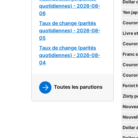
Dollar 
quotidiennes) - 2026-08-
Yen ja
06
Taux de change (parités
Couron
quotidiennes) - 2026-08-
Livre s
05
Couron
Taux de change (parités
Franc 
quotidiennes) - 2026-08-
04
Couron
Couron
Forint 
Toutes les parutions
Zloty p
Nouvea
Nouvell
Dollar 