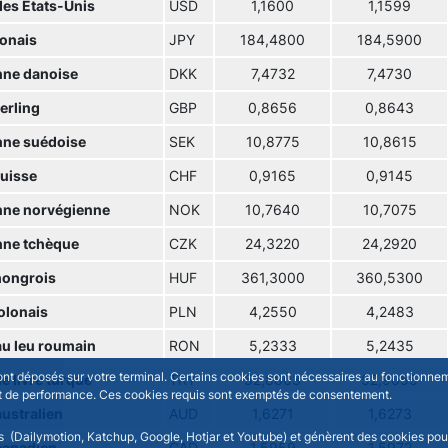
des Etats-Unis
USD
1,1600
1,1599
ponais
JPY
184,4800
184,5900
ne danoise
DKK
7,4732
7,4730
terling
GBP
0,8656
0,8643
ne suédoise
SEK
10,8775
10,8615
suisse
CHF
0,9165
0,9145
ne norvégienne
NOK
10,7640
10,7075
ne tchèque
CZK
24,3220
24,2920
hongrois
HUF
361,3000
360,5300
olonais
PLN
4,2550
4,2483
u leu roumain
RON
5,2333
5,2435
sont déposés sur votre terminal. Certains cookies sont nécessaires au fonctionneme
e livre turque
TRY
52,8803
52,9055
n et de performance. Ces cookies requis sont exemptés de consentement.
australien
AUD
1,6271
1,6273
rs (Dailymotion, Katchup, Google, Hotjar et Youtube) et génèrent des cookies pour 