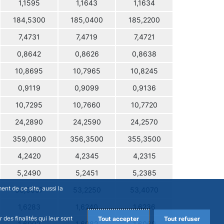
1,1595
1,1643
1,1634
184,5300
185,0400
185,2200
7,4731
7,4719
7,4721
0,8642
0,8626
0,8638
10,8695
10,7965
10,8245
0,9119
0,9099
0,9136
10,7295
10,7660
10,7720
24,2890
24,2590
24,2570
359,0800
356,3500
355,3500
4,2420
4,2345
4,2315
5,2490
5,2451
5,2385
nt de ce site, aussi la
53,0067
53,2250
53,4070
1,6283
1,6240
1,6236
des finalités qui leur sont
Tout accepter
Tout refuser