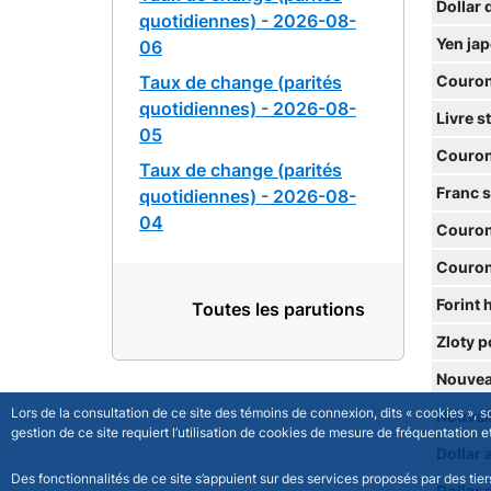
Dollar 
quotidiennes) - 2026-08-
Yen ja
06
Taux de change (parités
Couron
quotidiennes) - 2026-08-
Livre s
05
Couron
Taux de change (parités
Franc 
quotidiennes) - 2026-08-
04
Couron
Couron
Forint 
Toutes les parutions
Zloty p
Nouvea
Lors de la consultation de ce site des témoins de connexion, dits « cookies », 
Nouvell
gestion de ce site requiert l’utilisation de cookies de mesure de fréquentatio
Dollar 
Des fonctionnalités de ce site s’appuient sur des services proposés par des tie