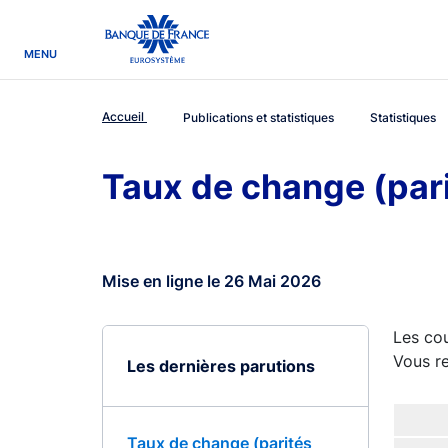
egion
Banque de France - Menu Principal
MENU
Accueil
Publications et statistiques
Statistiques
Taux de change (par
Mise en ligne le 26 Mai 2026
Les cou
Vous re
Les dernières parutions
Taux de change (parités