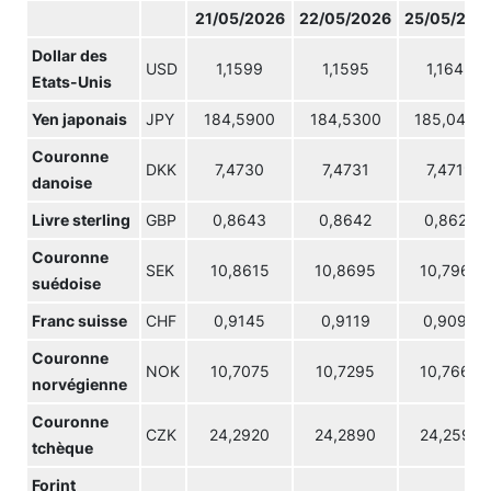
21/05/2026
22/05/2026
25/05/202
Dollar des
USD
1,1599
1,1595
1,1643
Etats-Unis
Yen japonais
JPY
184,5900
184,5300
185,0400
Couronne
DKK
7,4730
7,4731
7,4719
danoise
Livre sterling
GBP
0,8643
0,8642
0,8626
Couronne
SEK
10,8615
10,8695
10,7965
suédoise
Franc suisse
CHF
0,9145
0,9119
0,9099
Couronne
NOK
10,7075
10,7295
10,7660
norvégienne
Couronne
CZK
24,2920
24,2890
24,2590
tchèque
Forint