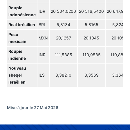
Roupie
IDR
20 504,0200
20 516,5400
20 647,990
indonésienne
Real brésilien
BRL
5,8134
5,8165
5,8245
Peso
MXN
20,1257
20,1045
20,1052
mexicain
Roupie
INR
111,5885
110,9585
110,8870
indienne
Nouveau
sheqel
ILS
3,38210
3,3569
3,3646
israëlien
Mise à jour le 27 Mai 2026