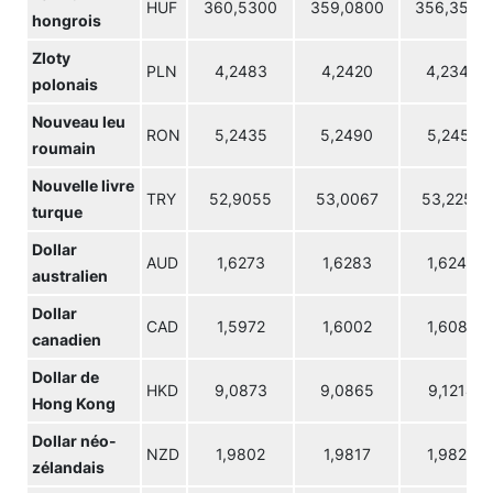
HUF
360,5300
359,0800
356,3500
hongrois
Zloty
PLN
4,2483
4,2420
4,2345
polonais
Nouveau leu
RON
5,2435
5,2490
5,2451
roumain
Nouvelle livre
TRY
52,9055
53,0067
53,2250
turque
Dollar
AUD
1,6273
1,6283
1,6240
australien
Dollar
CAD
1,5972
1,6002
1,6082
canadien
Dollar de
HKD
9,0873
9,0865
9,1214
Hong Kong
Dollar néo-
NZD
1,9802
1,9817
1,9820
zélandais