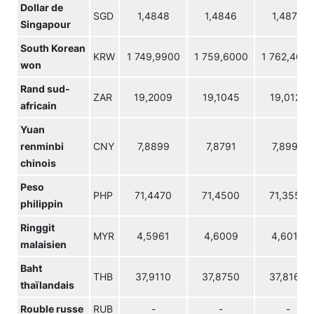
Dollar de
SGD
1,4848
1,4846
1,4873
Singapour
South Korean
KRW
1 749,9900
1 759,6000
1 762,460
won
Rand sud-
ZAR
19,2009
19,1045
19,0121
africain
Yuan
renminbi
CNY
7,8899
7,8791
7,8990
chinois
Peso
PHP
71,4470
71,4500
71,3550
philippin
Ringgit
MYR
4,5961
4,6009
4,6019
malaisien
Baht
THB
37,9110
37,8750
37,8160
thaïlandais
Rouble russe
RUB
-
-
-