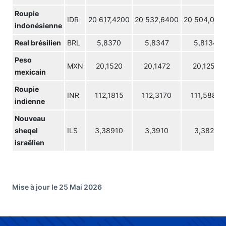
Roupie
IDR
20 617,4200
20 532,6400
20 504,020
indonésienne
Real brésilien
BRL
5,8370
5,8347
5,8134
Peso
MXN
20,1520
20,1472
20,1257
mexicain
Roupie
INR
112,1815
112,3170
111,5885
indienne
Nouveau
sheqel
ILS
3,38910
3,3910
3,3821
israëlien
Mise à jour le 25 Mai 2026