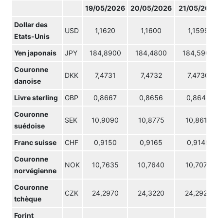
19/05/2026
20/05/2026
21/05/202
Dollar des
USD
1,1620
1,1600
1,1599
Etats-Unis
Yen japonais
JPY
184,8900
184,4800
184,5900
Couronne
DKK
7,4731
7,4732
7,4730
danoise
Livre sterling
GBP
0,8667
0,8656
0,8643
Couronne
SEK
10,9090
10,8775
10,8615
suédoise
Franc suisse
CHF
0,9150
0,9165
0,9145
Couronne
NOK
10,7635
10,7640
10,7075
norvégienne
Couronne
CZK
24,2970
24,3220
24,2920
tchèque
Forint