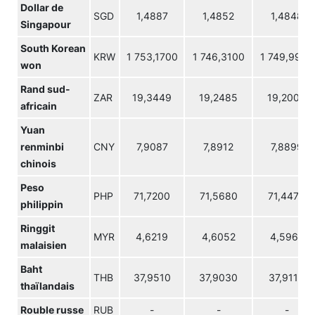
Dollar de
SGD
1,4887
1,4852
1,4848
Singapour
South Korean
KRW
1 753,1700
1 746,3100
1 749,9900
won
Rand sud-
ZAR
19,3449
19,2485
19,2009
africain
Yuan
renminbi
CNY
7,9087
7,8912
7,8899
chinois
Peso
PHP
71,7200
71,5680
71,4470
philippin
Ringgit
MYR
4,6219
4,6052
4,5961
malaisien
Baht
THB
37,9510
37,9030
37,9110
thaïlandais
Rouble russe
RUB
-
-
-