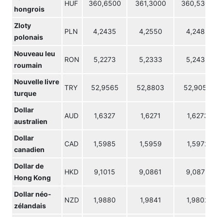
HUF
360,6500
361,3000
360,5300
hongrois
Zloty
PLN
4,2435
4,2550
4,2483
polonais
Nouveau leu
RON
5,2273
5,2333
5,2435
roumain
Nouvelle livre
TRY
52,9565
52,8803
52,9055
turque
Dollar
AUD
1,6327
1,6271
1,6273
australien
Dollar
CAD
1,5985
1,5959
1,5972
canadien
Dollar de
HKD
9,1015
9,0861
9,0873
Hong Kong
Dollar néo-
NZD
1,9880
1,9841
1,9802
zélandais