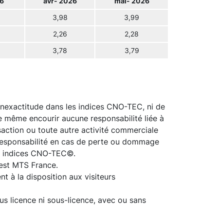
6
avr- 2026
mai- 2026
3,98
3,99
2,26
2,28
3,78
3,79
inexactitude dans les indices CNO-TEC, ni de
de même encourir aucune responsabilité liée à
ansaction ou toute autre activité commerciale
 responsabilité en cas de perte ou dommage
des indices CNO-TEC©.
est MTS France.
t à la disposition aux visiteurs
us licence ni sous-licence, avec ou sans