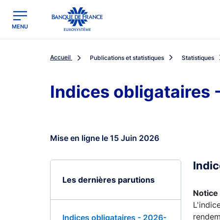
egion
Banque de France - Menu Principal
MENU
Accueil
Publications et statistiques
Statistiques
Indices obligataires
Mise en ligne le 15 Juin 2026
Indi
Les dernières parutions
Notice 
L'indic
rendeme
Indices obligataires - 2026-