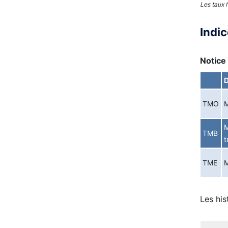
Les taux 
Indi
Notice 
D
TMO
M
M
TMB
t
TME
M
Les his