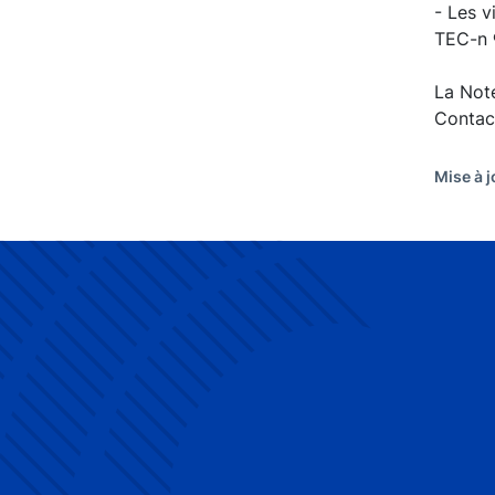
- Les v
TEC-n ®
La Not
Contac
Mise à j