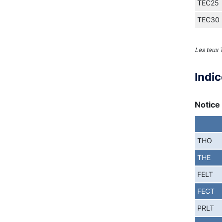
TEC25
TEC30
Les taux
Indi
Notice 
THO
THE
FELT
FECT
PRLT