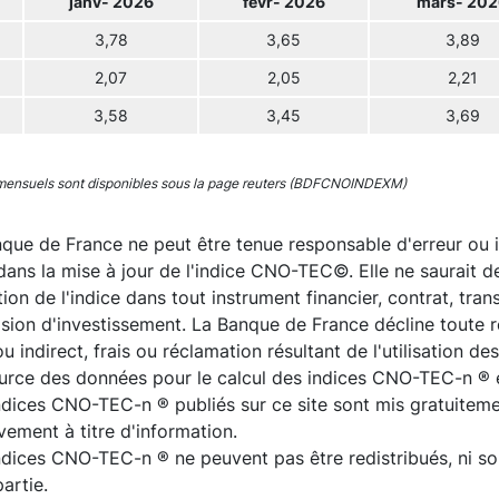
janv- 2026
févr- 2026
mars- 202
3,78
3,65
3,89
2,07
2,05
2,21
3,58
3,45
3,69
mensuels sont disponibles sous la page reuters (BDFCNOINDEXM)
que de France ne peut être tenue responsable d'erreur ou 
dans la mise à jour de l'indice CNO-TEC©. Elle ne saurait 
sation de l'indice dans tout instrument financier, contrat, tr
ision d'investissement. La Banque de France décline toute
ou indirect, frais ou réclamation résultant de l'utilisation 
ource des données pour le calcul des indices CNO-TEC-n ® 
ndices CNO-TEC-n ® publiés sur ce site sont mis gratuitemen
vement à titre d'information.
ndices CNO-TEC-n ® ne peuvent pas être redistribués, ni so
artie.