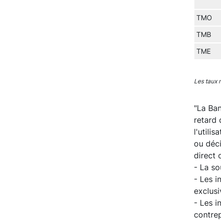
TMO
TMB
TME
Les taux 
"La Ban
retard 
l'utili
ou déc
direct 
- La s
- Les i
exclusi
- Les i
contrep