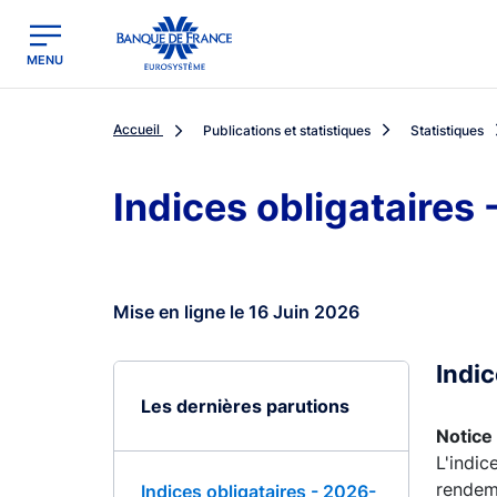
egion
Banque de France - Menu Principal
MENU
Accueil
Publications et statistiques
Statistiques
Indices obligataires
Mise en ligne le 16 Juin 2026
Indi
Les dernières parutions
Notice 
L'indic
rendeme
Indices obligataires - 2026-