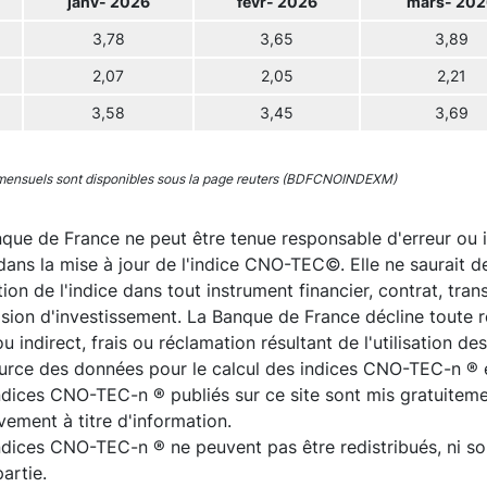
janv- 2026
févr- 2026
mars- 202
3,78
3,65
3,89
2,07
2,05
2,21
3,58
3,45
3,69
mensuels sont disponibles sous la page reuters (BDFCNOINDEXM)
que de France ne peut être tenue responsable d'erreur ou 
dans la mise à jour de l'indice CNO-TEC©. Elle ne saurait 
sation de l'indice dans tout instrument financier, contrat, tr
ision d'investissement. La Banque de France décline toute
ou indirect, frais ou réclamation résultant de l'utilisation 
ource des données pour le calcul des indices CNO-TEC-n ® 
ndices CNO-TEC-n ® publiés sur ce site sont mis gratuitemen
vement à titre d'information.
ndices CNO-TEC-n ® ne peuvent pas être redistribués, ni so
artie.