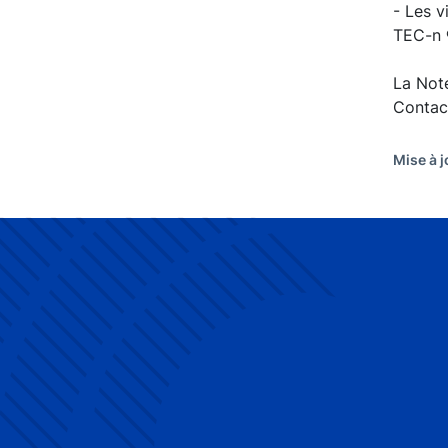
- Les v
TEC-n ®
La Not
Contac
Mise à j