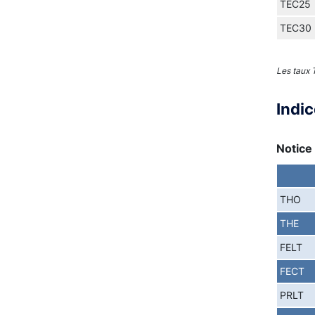
TEC25
TEC30
Les taux
Indi
Notice 
THO
THE
FELT
FECT
PRLT