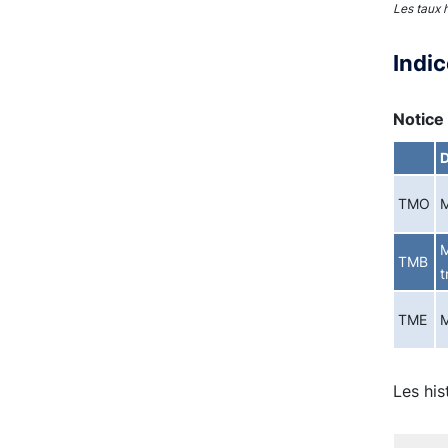
Les taux 
Indi
Notice 
D
TMO
M
M
TMB
t
TME
M
Les his