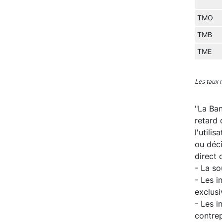
TMO
TMB
TME
Les taux 
"La Ban
retard 
l'utili
ou déc
direct 
- La s
- Les i
exclusi
- Les i
contrep