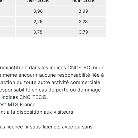
6
avr- 2026
mai- 2026
3,98
3,99
2,26
2,28
3,78
3,79
inexactitude dans les indices CNO-TEC, ni de
de même encourir aucune responsabilité liée à
ansaction ou toute autre activité commerciale
 responsabilité en cas de perte ou dommage
des indices CNO-TEC©.
est MTS France.
t à la disposition aux visiteurs
us licence ni sous-licence, avec ou sans