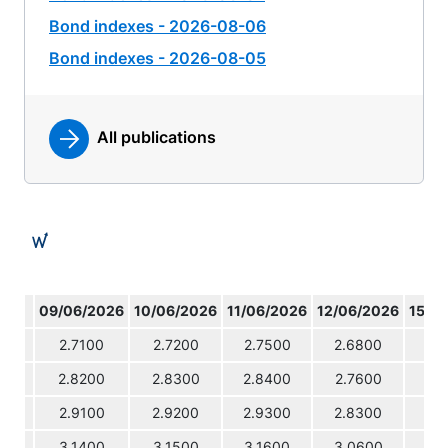
Bond indexes - 2026-08-06
Bond indexes - 2026-08-05
All publications
09/06/2026
10/06/2026
11/06/2026
12/06/2026
15/0
2.7100
2.7200
2.7500
2.6800
2.
2.8200
2.8300
2.8400
2.7600
2.
2.9100
2.9200
2.9300
2.8300
2.
3.1400
3.1500
3.1600
3.0600
3.