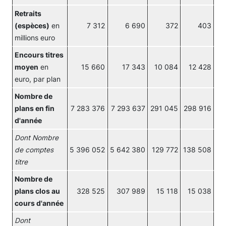
Retraits
(espèces)
en
7 312
6 690
372
403
millions euro
Encours titres
moyen
en
15 660
17 343
10 084
12 428
euro, par plan
Nombre de
plans en fin
7 283 376
7 293 637
291 045
298 916
d'année
Dont Nombre
de comptes
5 396 052
5 642 380
129 772
138 508
titre
Nombre de
plans clos au
328 525
307 989
15 118
15 038
cours d'année
Dont