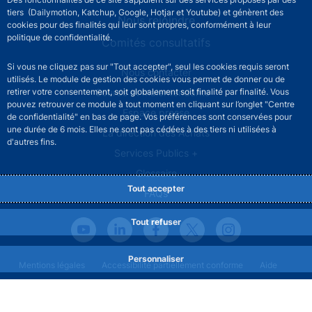
tiers (Dailymotion, Katchup, Google, Hotjar et Youtube) et génèrent des
Nous rejoindre
cookies pour des finalités qui leur sont propres, conformément à leur
politique de confidentialité.
Comités consultatifs
Si vous ne cliquez pas sur "Tout accepter", seul les cookies requis seront
Footer secondary menu
Nous contacter
utilisés. Le module de gestion des cookies vous permet de donner ou de
Sourds et malentendants
retirer votre consentement, soit globalement soit finalité par finalité. Vous
pouvez retrouver ce module à tout moment en cliquant sur l’onglet "Centre
Espace presse
de confidentialité" en bas de page. Vos préférences sont conservées pour
une durée de 6 mois. Elles ne sont pas cédées à des tiers ni utilisées à
La direction des Achats
d'autres fins.
Services Publics +
Glossaire
Tout accepter
FAQs
Tout refuser
Personnaliser
Footer legal notice menu
Mentions légales
Accessibilité partiellement conforme
Aide
Protection des données
Gestion des cookies
Plan du site
©2026 Banque de France