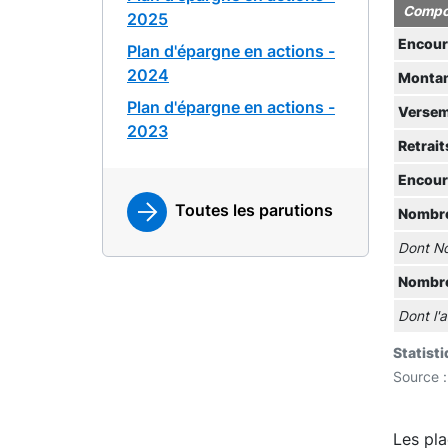
Compos
2025
Encours
Plan d'épargne en actions -
2024
Montan
Plan d'épargne en actions -
Versem
2023
Retrai
Encour
Toutes les parutions
Nombre
Dont No
Nombre
Dont l'
Statist
Source :
Les pla