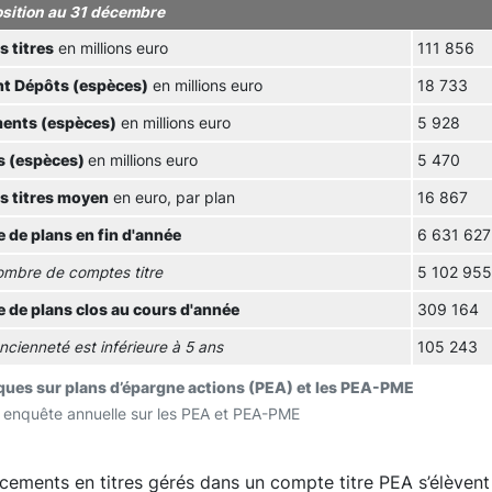
ition au 31 décembre
 titres
en millions euro
111 856
t Dépôts (espèces)
en millions euro
18 733
ents (espèces)
en millions euro
5 928
ts (espèces)
en millions euro
5 470
s titres moyen
en euro, par plan
16 867
 de plans en fin d'année
6 631 627
mbre de comptes titre
5 102 955
 de plans clos au cours d'année
309 164
ancienneté est inférieure à 5 ans
105 243
iques sur plans d’épargne actions (PEA) et les PEA-PME
 enquête annuelle sur les PEA et PEA-PME
cements en titres gérés dans un compte titre PEA s’élèven