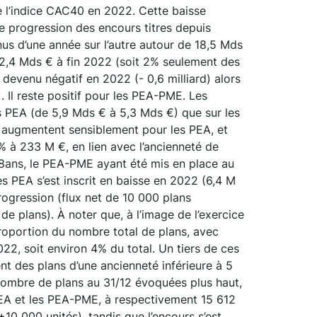
e l’indice CAC40 en 2022. Cette baisse
de progression des encours titres depuis
s d’une année sur l’autre autour de 18,5 Mds
à 2,4 Mds € à fin 2022 (soit 2% seulement des
devenu négatif en 2022 (- 0,6 milliard) alors
d). Il reste positif pour les PEA-PME. Les
s PEA (de 5,9 Mds € à 5,3 Mds €) que sur les
s augmentent sensiblement pour les PEA, et
 à 233 M €, en lien avec l’ancienneté de
 8ans, le PEA-PME ayant été mis en place au
es PEA s’est inscrit en baisse en 2022 (6,4 M
ogression (flux net de 10 000 plans
e plans). À noter que, à l’image de l’exercice
roportion du nombre total de plans, avec
2, soit environ 4% du total. Un tiers de ces
nt des plans d’une ancienneté inférieure à 5
 nombre de plans au 31/12 évoquées plus haut,
PEA et les PEA-PME, à respectivement 15 612
0 000 unités), tandis que l’encours s’est