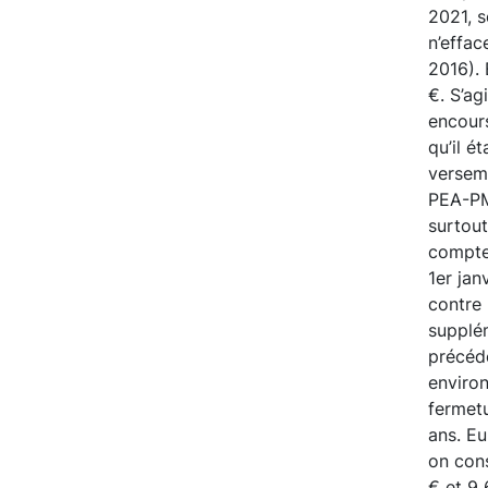
2021, s
n’effac
2016). 
€. S’ag
encours
qu’il é
verseme
PEA-PME
surtou
comptes
1er jan
contre 
supplém
précéde
enviro
fermetu
ans. Eu
on cons
€ et 9 