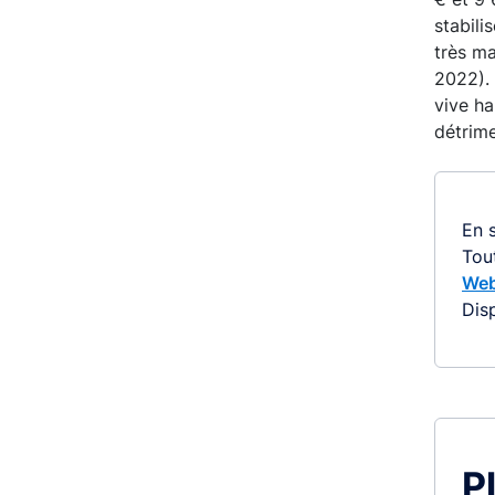
stabili
très ma
2022). 
vive h
détrime
En s
Tou
Web
Dis
P