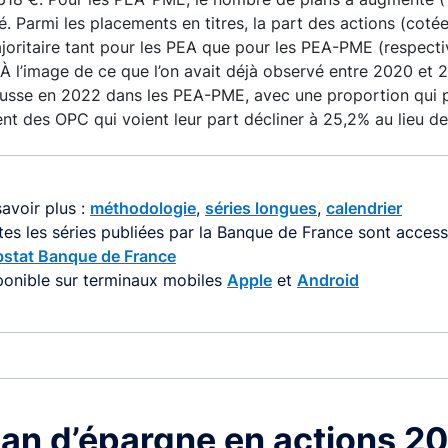
sé. Parmi les placements en titres, la part des actions (cot
joritaire tant pour les PEA que pour les PEA-PME (respecti
À l’image de ce que l’on avait déjà observé entre 2020 et 2
ausse en 2022 dans les PEA-PME, avec une proportion qui p
nt des OPC qui voient leur part décliner à 25,2% au lieu d
avoir plus :
méthodologie
,
séries longues
,
calendrier
tes les séries publiées par la Banque de France sont accessi
stat Banque de France
ponible sur terminaux mobiles
Apple
et
Android
lan d’épargne en actions 2