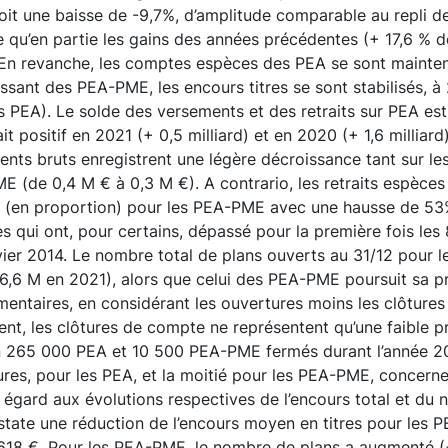
oit une baisse de -9,7%, d’amplitude comparable au repli d
e qu’en partie les gains des années précédentes (+ 17,6 % 
En revanche, les comptes espèces des PEA se sont maintenu
issant des PEA-PME, les encours titres se sont stabilisés, 
 PEA). Le solde des versements et des retraits sur PEA est 
tait positif en 2021 (+ 0,5 milliard) et en 2020 (+ 1,6 milliar
nts bruts enregistrent une légère décroissance tant sur le
 (de 0,4 M € à 0,3 M €). A contrario, les retraits espèce
t (en proportion) pour les PEA-PME avec une hausse de 53%
 qui ont, pour certains, dépassé pour la première fois les
vier 2014. Le nombre total de plans ouverts au 31/12 pour l
6,6 M en 2021), alors que celui des PEA-PME poursuit sa pr
entaires, en considérant les ouvertures moins les clôtures d
nt, les clôtures de compte ne représentent qu’une faible p
n 265 000 PEA et 10 500 PEA-PME fermés durant l’année 202
res, pour les PEA, et la moitié pour les PEA-PME, concerne
 égard aux évolutions respectives de l’encours total et du
tate une réduction de l’encours moyen en titres pour les 
618 €. Pour les PEA-PME, le nombre de plans a augmenté (+1