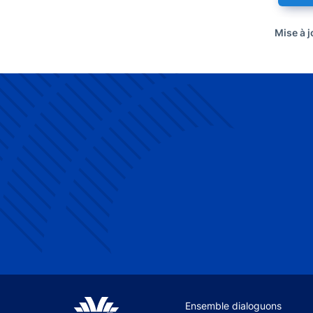
Mise à j
Site navigation
Ensemble dialoguons