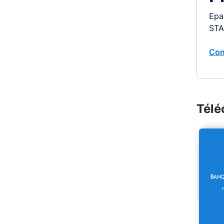
Epa
STA
Con
Télé