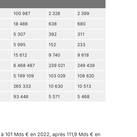
100 987
2 328
2 399
18 486
638
680
5 307
392
311
5 995
152
233
15 612
9 740
9 618
6 468 487
239 021
249 439
5 199 109
103 029
108 620
265 333
10 630
10 513
93 446
5 571
5 468
t à 101 Mds € en 2022, après 111,9 Mds € en