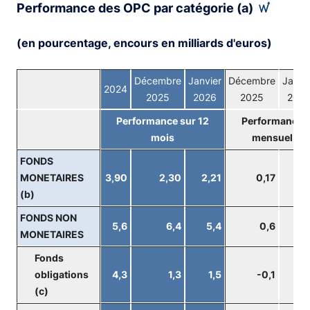
Performance des OPC par catégorie (a)
(en pourcentage, encours en milliards d'euros)
Décembre
Janvier
Décembre
Janvi
2024
2025
2026
2025
202
Performance sur 12
Performance
mois
mensuel
FONDS
MONETAIRES
3,90
2,30
2,21
0,17
0,
(b)
FONDS NON
5,6
6,4
5,4
0,6
1
MONETAIRES
Fonds
obligations
4,3
1,3
1,5
-0,1
0
(c)