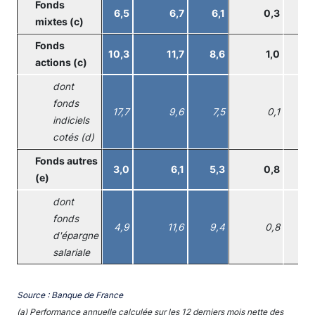
Fonds
6,5
6,7
6,1
0,3
1
mixtes (c)
Fonds
10,3
11,7
8,6
1,0
1
actions (c)
dont
fonds
17,7
9,6
7,5
0,1
1
indiciels
cotés (d)
Fonds autres
3,0
6,1
5,3
0,8
0
(e)
dont
fonds
4,9
11,6
9,4
0,8
1
d'épargne
salariale
Source : Banque de France
(a) Performance annuelle calculée sur les 12 derniers mois nette des