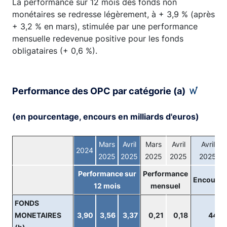
La performance sur 12 mois des fonds non
monétaires se redresse légèrement, à + 3,9 % (après
+ 3,2 % en mars), stimulée par une performance
mensuelle redevenue positive pour les fonds
obligataires (+ 0,6 %).
Performance des OPC par catégorie (a)
(en pourcentage, encours en milliards d'euros)
Mars
Avril
Mars
Avril
Avril
2024
2025
2025
2025
2025
2025
Performance sur
Performance
Encours
12 mois
mensuel
FONDS
MONETAIRES
3,90
3,56
3,37
0,21
0,18
440