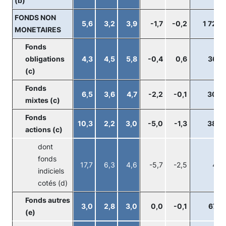
(b)
FONDS NON
5,6
3,2
3,9
-1,7
-0,2
1 720
MONETAIRES
Fonds
obligations
4,3
4,5
5,8
-0,4
0,6
363
(c)
Fonds
6,5
3,6
4,7
-2,2
-0,1
303
mixtes (c)
Fonds
10,3
2,2
3,0
-5,0
-1,3
380
actions (c)
dont
fonds
17,7
6,3
4,6
-5,7
-2,5
46
indiciels
cotés (d)
Fonds autres
3,0
2,8
3,0
0,0
-0,1
675
(e)