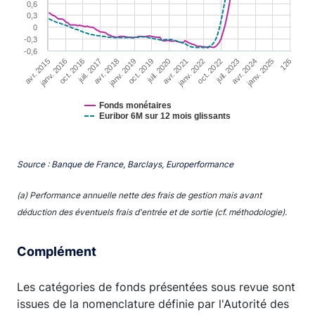
0,6
0,3
0
-0,3
-0,6
avr. 2015
avr. 2018
avr. 2021
avr. 2024
janv. 2016
janv. 2019
janv. 2022
janv. 2025
oct. 2016
oct. 2019
oct. 2022
126
juil. 2017
juil. 2020
juil. 2023
Fonds monétaires
Euribor 6M sur 12 mois glissants
End of interactive chart.
Source : Banque de France, Barclays, Europerformance
(a) Performance annuelle nette des frais de gestion mais avant
déduction des éventuels frais d'entrée et de sortie (cf. méthodologie).
Complément
Les catégories de fonds présentées sous revue sont
issues de la nomenclature définie par l'Autorité des