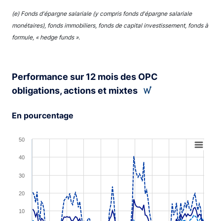
(e) Fonds d'épargne salariale (y compris fonds d'épargne salariale
monétaires), fonds immobiliers, fonds de capital investissement, fonds à
formule, « hedge funds ».
Performance sur 12 mois des OPC
obligations, actions et mixtes
En pourcentage
Chart
50
Line chart with 3 lines.
40
View as data table, Chart
30
The chart has 1 X axis displaying XAxis.
20
The chart has 1 Y axis displaying YAxis. Range: -20 to 5
10