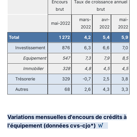
Encours
Taux de croissance annuel
brut
brut
mars-
avr-
mai-
mai-2022
2022
2022
2022
Total
1 272
4,2
5,4
5,9
Investissement
876
6,3
6,6
7,0
Equipement
547
7,3
7,9
8,5
Immobilier
328
4,8
4,5
4,5
Trésorerie
329
-0,7
2,5
3,8
Autres
68
2,6
4,3
3,3
Variations mensuelles d'encours de crédits à
l'équipement (données cvs-cjo*)