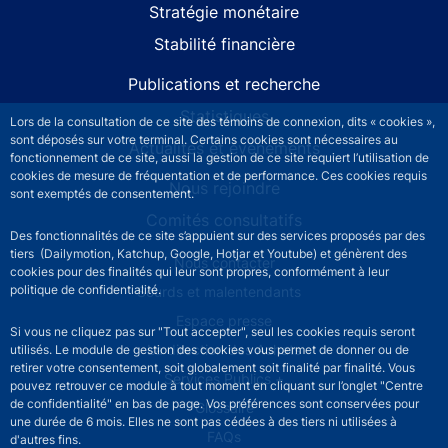
Stratégie monétaire
Stabilité financière
Publications et recherche
Statistiques
Lors de la consultation de ce site des témoins de connexion, dits « cookies »,
sont déposés sur votre terminal. Certains cookies sont nécessaires au
Actualités et événements
fonctionnement de ce site, aussi la gestion de ce site requiert l’utilisation de
cookies de mesure de fréquentation et de performance. Ces cookies requis
Nous rejoindre
sont exemptés de consentement.
Comités consultatifs
Des fonctionnalités de ce site s’appuient sur des services proposés par des
tiers (Dailymotion, Katchup, Google, Hotjar et Youtube) et génèrent des
Footer secondary menu
Nous contacter
cookies pour des finalités qui leur sont propres, conformément à leur
politique de confidentialité.
Sourds et malentendants
Espace presse
Si vous ne cliquez pas sur "Tout accepter", seul les cookies requis seront
La direction des Achats
utilisés. Le module de gestion des cookies vous permet de donner ou de
retirer votre consentement, soit globalement soit finalité par finalité. Vous
Services Publics +
pouvez retrouver ce module à tout moment en cliquant sur l’onglet "Centre
de confidentialité" en bas de page. Vos préférences sont conservées pour
Glossaire
une durée de 6 mois. Elles ne sont pas cédées à des tiers ni utilisées à
FAQs
d'autres fins.