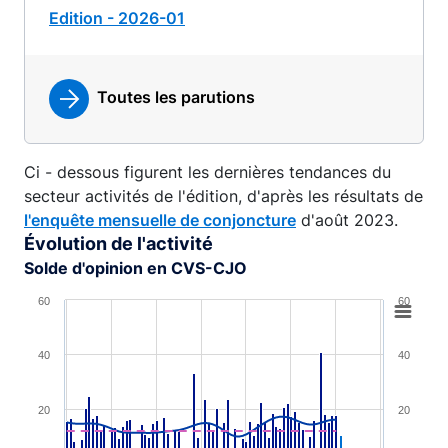
Edition - 2026-01
Toutes les parutions
Ci - dessous figurent les dernières tendances du
secteur activités de l'édition, d'après les résultats de
l'enquête mensuelle de conjoncture
d'août 2023.
Évolution de l'activité
Solde d'opinion en CVS-CJO
Chart
60
60
Combination chart with 4 data series.
40
40
View as data table, Chart
The chart has 1 X axis displaying XAxis.
20
20
The chart has 2 Y axes displaying YAxis and YAxis 2.