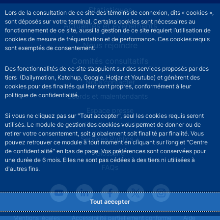
Statistiques
Lors de la consultation de ce site des témoins de connexion, dits « cookies »,
sont déposés sur votre terminal. Certains cookies sont nécessaires au
Actualités et événements
fonctionnement de ce site, aussi la gestion de ce site requiert l’utilisation de
cookies de mesure de fréquentation et de performance. Ces cookies requis
Nous rejoindre
sont exemptés de consentement.
Comités consultatifs
Des fonctionnalités de ce site s’appuient sur des services proposés par des
tiers (Dailymotion, Katchup, Google, Hotjar et Youtube) et génèrent des
Footer secondary menu
Nous contacter
cookies pour des finalités qui leur sont propres, conformément à leur
politique de confidentialité.
Sourds et malentendants
Espace presse
Si vous ne cliquez pas sur "Tout accepter", seul les cookies requis seront
La direction des Achats
utilisés. Le module de gestion des cookies vous permet de donner ou de
retirer votre consentement, soit globalement soit finalité par finalité. Vous
Services Publics +
pouvez retrouver ce module à tout moment en cliquant sur l’onglet "Centre
de confidentialité" en bas de page. Vos préférences sont conservées pour
Glossaire
une durée de 6 mois. Elles ne sont pas cédées à des tiers ni utilisées à
FAQs
d'autres fins.
Tout accepter
Footer legal notice menu
Mentions légales
Accessibilité partiellement conforme
Aide