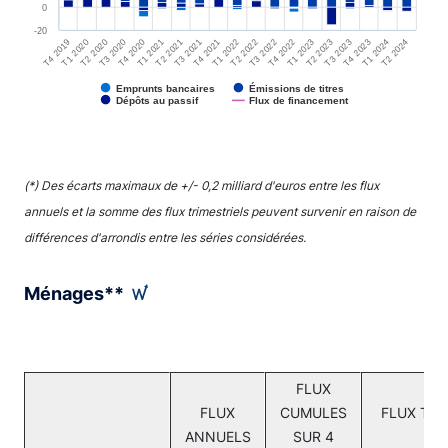
0
-20
T3 2020
T4 2019
T4 2023
T1 2023
T2 2022
T3 2021
T1 2020
T4 2020
T1 2024
T2 2023
T3 2022
T4 2021
T1 2021
T2 2020
T2 2024
T3 2023
T4 2022
T1 2022
T2 2021
Émissions de titres
Emprunts bancaires
Dépôts au passif
Flux de financement
End of interactive chart.
(*) Des écarts maximaux de +/- 0,2 milliard d'euros entre les flux
annuels et la somme des flux trimestriels peuvent survenir en raison de
différences d'arrondis entre les séries considérées.
Ménages**
FLUX
FLUX
CUMULES
FLUX TRI
ANNUELS
SUR 4
C