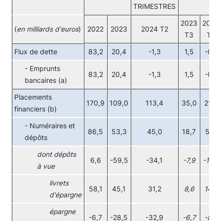
TRIMESTRES
2023
2023
(
en milliards d'euros
)
2022
2023
2024 T2
T3
T4
Flux de dette
83,2
20,4
-1,3
1,5
-0,1
- Emprunts
83,2
20,4
-1,3
1,5
-0,1
bancaires (a)
Placements
170,9
109,0
113,4
35,0
21,0
financiers (b)
- Numéraires et
86,5
53,3
45,0
18,7
5,6
dépôts
dont dépôts
6,6
-59,5
-34,1
-7,9
-16,7
à vue
livrets
58,1
45,1
31,2
8,6
14,5
d'épargne
épargne
-6,7
-28,5
-32,9
-6,7
-8,3