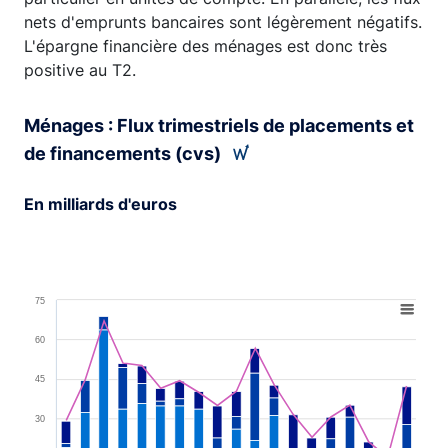
nets d'emprunts bancaires sont légèrement négatifs.
L'épargne financière des ménages est donc très
positive au T2.
Ménages : Flux trimestriels de placements et
de financements (cvs)
En milliards d'euros
Chart
Combination chart with 4 data series.
75
View as data table, Chart
The chart has 1 X axis displaying XAxis.
60
The chart has 1 Y axis displaying YAxis. Range: -30 to 7
45
30