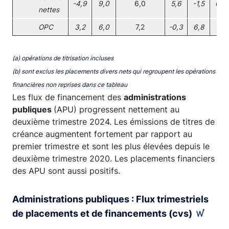
-4,9
9,0
6,0
5,6
-1,5
0,4
nettes
OPC
3,2
6,0
7,2
-0,3
6,8
1,1
(a) opérations de titrisation incluses
(b) sont exclus les placements divers nets qui regroupent les opérations
financières non reprises dans ce tableau
Les flux de financement des
administrations
publiques
(APU) progressent nettement au
deuxième trimestre 2024. Les émissions de titres de
créance augmentent fortement par rapport au
premier trimestre et sont les plus élevées depuis le
deuxième trimestre 2020. Les placements financiers
des APU sont aussi positifs.
Administrations publiques : Flux trimestriels
de placements et de financements (cvs)