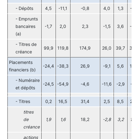
- Dépôts
4,5
-11,1
-0,8
4,0
1,3
-2,6
- Emprunts
bancaires
-1,7
2,0
2,3
-1,5
3,6
-0,9
(a)
- Titres de
99,9
119,8
174,9
26,0
39,7
33,4
créance
Placements
-24,4
-38,3
26,9
-9,1
5,6
13,9
financiers (b)
- Numéraire
-24,5
-54,9
-4,6
-11,6
-2,9
-7,3
et dépôts
- Titres
0,2
16,5
31,4
2,5
8,5
21,2
titres
de
1,9
1,6
18,2
-2,8
3,2
19,7
créance
actions