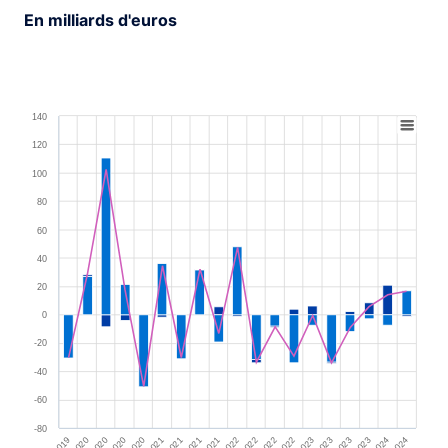
En milliards d'euros
Chart
Combination chart with 3 data series.
140
View as data table, Chart
120
The chart has 1 X axis displaying XAxis.
100
The chart has 1 Y axis displaying YAxis. Range: -80 to 1
80
60
40
20
0
-20
-40
-60
-80