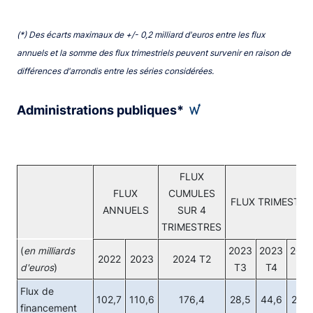
End of interactive chart.
(*) Des écarts maximaux de +/- 0,2 milliard d'euros entre les flux
annuels et la somme des flux trimestriels peuvent survenir en raison de
différences d'arrondis entre les séries considérées.
Administrations publiques*
FLUX
FLUX
CUMULES
FLUX TRIMESTRI
ANNUELS
SUR 4
TRIMESTRES
(
en milliards
2023
2023
202
2022
2023
2024 T2
d'euros
)
T3
T4
T1
Flux de
102,7
110,6
176,4
28,5
44,6
29,9
financement