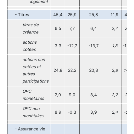
logement
- Titres
45,4
25,9
25,8
11,9
4,6
titres de
6,5
7,7
6,4
2,7
2,0
créance
actions
3,3
-12,7
-13,7
1,8
-13,2
cotées
actions non
cotées et
24,8
22,2
20,8
2,8
14,3
autres
participations
OPC
2,0
9,0
8,4
2,2
2,4
monétaires
OPC non
8,9
-0,3
3,9
2,4
-0,9
monétaires
- Assurance vie