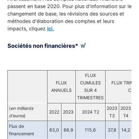
passent en base 2020. Pour plus d'information sur le
changement de base, les révisions des sources et
méthodes d'élaboration des comptes et leurs
impacts, cliquez
ici.
Sociétés non financières*
FLUX
FLUX
CUMULES
FLUX TRIMES
ANNUELS
SUR 4
CVS
TRIMESTRES
(
en milliards
2023
2023
2
2022
2023
2024 T2
d'euros
)
T3
T4
Flux de
83,0
88,9
115,6
27,8
14,2
2
financement