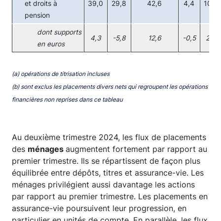
et droits à
39,0
29,8
42,6
4,4
10,8
pension
dont supports
4,3
-5,8
12,6
-0,5
2,8
en euros
(a) opérations de titrisation incluses
(b) sont exclus les placements divers nets qui regroupent les opérations
financières non reprises dans ce tableau
Au deuxième trimestre 2024, les flux de placements
des
ménages
augmentent fortement par rapport au
premier trimestre. Ils se répartissent de façon plus
équilibrée entre dépôts, titres et assurance-vie. Les
ménages privilégient aussi davantage les actions
par rapport au premier trimestre. Les placements en
assurance-vie poursuivent leur progression, en
particulier en unités de compte. En parallèle, les flux