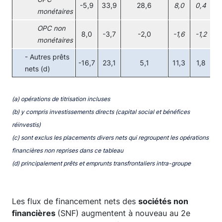
-5,9
33,9
28,6
8,0
0,4
1
monétaires
OPC non
8,0
-3,7
-2,0
-1,6
-1,2
0
monétaires
- Autres prêts
-16,7
23,1
5,1
11,3
1,8
-
nets (d)
(a) opérations de titrisation incluses
(b) y compris investissements directs (capital social et bénéfices
réinvestis)
(c) sont exclus les placements divers nets qui regroupent les opérations
financières non reprises dans ce tableau
(d) principalement prêts et emprunts transfrontaliers intra-groupe
Les flux de financement nets des
sociétés non
financières
(SNF) augmentent à nouveau au 2e