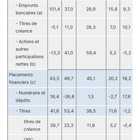
- Emprunts
101,4
37,0
29,9
15,6
9,3
-
bancaires (a)
- Titres de
-5,1
11,0
26,3
7,0
10,1
-
créance
- Actions et
autres
-13,3
41,0
59,4
5,2
-5,2
3
participations
nettes (b)
Placements
43,5
49,7
45,1
20,2
18,2
5
financiers (c)
- Numéraire et
18,4
-26,8
1,5
-2,7
17,6
-1
dépôts
- Titres
41,8
53,4
38,5
11,6
-1,2
2
titres de
39,7
23,3
11,8
5,2
-0,4
3
créance
OPC