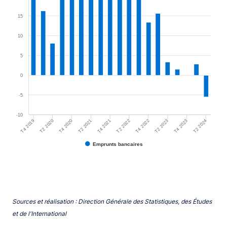
15
10
5
0
-5
-10
T2 2023
T4 2019
T4 2022
T2 2022
T4 2021
T2 2021
T2 2024
T4 2020
T2 2020
T4 2023
Emprunts bancaires
End of interactive chart.
Sources et réalisation : Direction Générale des Statistiques, des Études
et de l'International