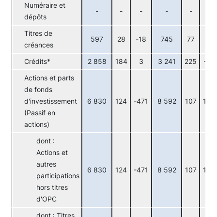
Numéraire et
-
-
-
-
-
-
dépôts
Titres de
597
28
-18
745
77
0
créances
Crédits*
2 858
184
3
3 241
225
-10
Actions et parts
de fonds
d'investissement
6 830
124
-471
8 592
107
129
(Passif en
actions)
dont :
Actions et
autres
6 830
124
-471
8 592
107
129
participations
hors titres
d'OPC
dont : Titres