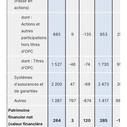
(Passif en
actions)
dont :
Actions et
autres
885
9
-135
953
25
participations
hors titres
d'OPC
dont : Titres
1 527
-46
-74
1 730
95
d'OPC
Systèmes
d'assurances et
2 200
47
-68
2 473
20
de garanties
Autres
1 287
767
-874
1 417
964
Patrimoine
financier net
264
3
120
285
-14
(valeur financière