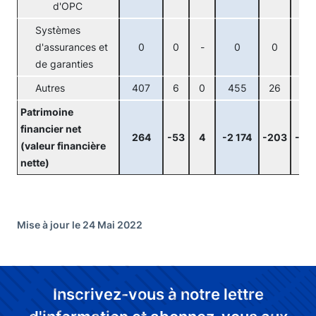
d'OPC
Systèmes
d'assurances et
0
0
-
0
0
-
de garanties
Autres
407
6
0
455
26
0
Patrimoine
financier net
264
-53
4
-2 174
-203
-54
(valeur financière
nette)
Mise à jour le 24 Mai 2022
Inscrivez-vous à notre lettre