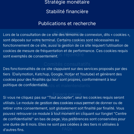
Stratégie monétaire
Stabilité financière
Publications et recherche
Statistiques
Lors de la consultation de ce site des témoins de connexion, dits « cookies »,
sont déposés sur votre terminal. Certains cookies sont nécessaires au
Actualités et événements
fonctionnement de ce site, aussi la gestion de ce site requiert l’utilisation de
cookies de mesure de fréquentation et de performance. Ces cookies requis
Nous rejoindre
sont exemptés de consentement.
Comités consultatifs
Des fonctionnalités de ce site s’appuient sur des services proposés par des
tiers (Dailymotion, Katchup, Google, Hotjar et Youtube) et génèrent des
Footer secondary menu
Nous contacter
cookies pour des finalités qui leur sont propres, conformément à leur
politique de confidentialité.
Sourds et malentendants
Espace presse
Si vous ne cliquez pas sur "Tout accepter", seul les cookies requis seront
La direction des Achats
utilisés. Le module de gestion des cookies vous permet de donner ou de
retirer votre consentement, soit globalement soit finalité par finalité. Vous
Services Publics +
pouvez retrouver ce module à tout moment en cliquant sur l’onglet "Centre
de confidentialité" en bas de page. Vos préférences sont conservées pour
Glossaire
une durée de 6 mois. Elles ne sont pas cédées à des tiers ni utilisées à
FAQs
d'autres fins.