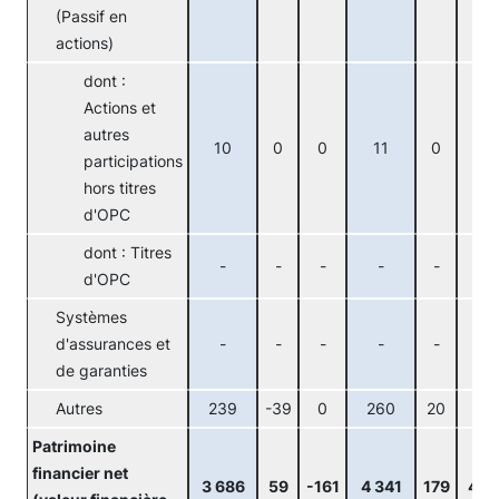
(Passif en
actions)
dont :
Actions et
autres
10
0
0
11
0
0
participations
hors titres
d'OPC
dont : Titres
-
-
-
-
-
-
d'OPC
Systèmes
d'assurances et
-
-
-
-
-
-
de garanties
Autres
239
-39
0
260
20
0
Patrimoine
financier net
3 686
59
-161
4 341
179
43