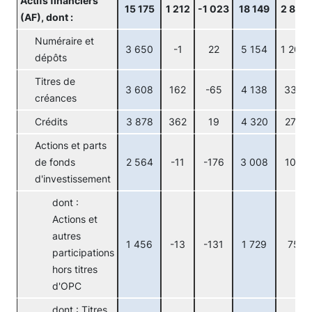
Actifs financiers
15 175
1 212
-1 023
18 149
2 817
(AF), dont :
Numéraire et
3 650
-1
22
5 154
1 202
dépôts
Titres de
3 608
162
-65
4 138
337
créances
Crédits
3 878
362
19
4 320
273
Actions et parts
de fonds
2 564
-11
-176
3 008
108
d'investissement
dont :
Actions et
autres
1 456
-13
-131
1 729
75
participations
hors titres
d'OPC
dont : Titres