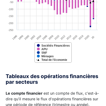
The chart has 1 Y axis displaying YAxis. Range: -250 to 
-50
-100
-150
-200
-250
2012
2014
2016
2018
2020
1996
1998
2000
2002
2004
2006
2008
2010
26
Sociétés Financières
APU
SNF
Ménages
Total de l'économie
End of interactive chart.
Tableaux des opérations financières
par secteurs
Le compte financier
est un compte de flux, c'est-à-
dire qu'il mesure le flux d'opérations financières sur
une période de référence (trimestre ou année).