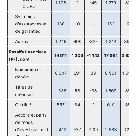
1 108
2
-45
1 279
33
d'OPC
Systèmes
d'assurances et
130
10
-
153
6
de garanties
Autres
1 246
690
-824
1 244
891
Passifs financiers
14 911
1 209
-1 143
17 864
2 830
(PF), dont :
Numéraire et
6 907
291
39
8 991
1 653
dépôts
Titres de
1 536
58
-33
1 669
38
créances
Crédits*
557
84
2
619
35
Actions et parts
de fonds
d'investissement
2 412
-37
-209
2 683
121