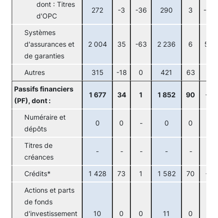
dont : Titres
272
-3
-36
290
3
-15
d'OPC
Systèmes
d'assurances et
2 004
35
-63
2 236
6
54
de garanties
Autres
315
-18
0
421
63
0
Passifs financiers
1 677
34
1
1 852
90
-1
(PF), dont :
Numéraire et
0
0
-
0
0
-
dépôts
Titres de
-
-
-
-
-
-
créances
Crédits*
1 428
73
1
1 582
70
-1
Actions et parts
de fonds
d'investissement
10
0
0
11
0
0