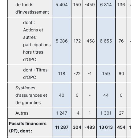
de fonds
5 404
150
-459
6 814
136
49
d'investissement
dont :
Actions et
autres
5 286
172
-458
6 655
76
46
participations
hors titres
d'OPC
dont : Titres
118
-22
-1
159
60
3
d'OPC
Systèmes
d'assurances et
40
0
-
44
0
-
de garanties
Autres
1 247
-4
1
1 301
27
-3
Passifs financiers
11 287
304
-483
13 613
454
115
(PF), dont :