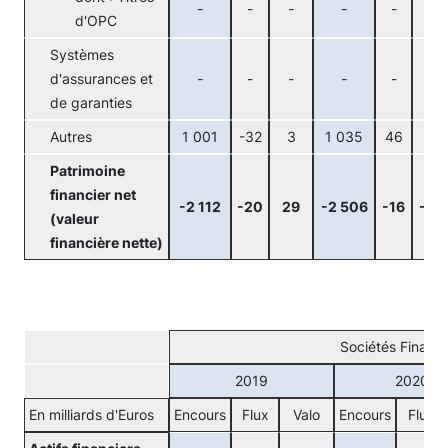
-
-
-
-
-
-
d'OPC
Systèmes
d'assurances et
-
-
-
-
-
-
de garanties
Autres
1 001
-32
3
1 035
46
-5
Patrimoine
financier net
-2 112
-20
29
-2 506
-16
-81
(valeur
financière nette)
Sociétés Financi
2019
2020
En milliards d'Euros
Encours
Flux
Valo
Encours
Flux