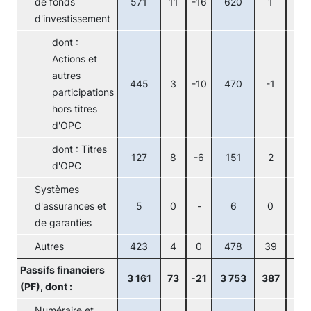
de fonds
571
11
-16
620
1
-3
d'investissement
dont :
Actions et
autres
445
3
-10
470
-1
-4
participations
hors titres
d'OPC
dont : Titres
127
8
-6
151
2
1
d'OPC
Systèmes
d'assurances et
5
0
-
6
0
-
de garanties
Autres
423
4
0
478
39
0
Passifs financiers
3 161
73
-21
3 753
387
53
(PF), dont :
Numéraire et