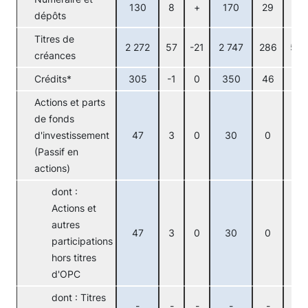
130
8
+
170
29
+
dépôts
Titres de
2 272
57
-21
2 747
286
53
créances
Crédits*
305
-1
0
350
46
0
Actions et parts
de fonds
d'investissement
47
3
0
30
0
0
(Passif en
actions)
dont :
Actions et
autres
47
3
0
30
0
0
participations
hors titres
d'OPC
dont : Titres
-
-
-
-
-
-