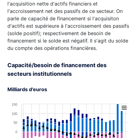
l'acquisition nette d'actifs financiers et
l'accroissement net des passifs de ce secteur. On
parle de capacité de financement si l'acquisiton
d'actifs est supérieure à l'accroissement des passifs
(solde positif); respectivement de besoin de
financement si le solde est négatif. Il s'agit du solde
du compte des opérations financières.
Capacité/besoin de financement des
secteurs institutionnels
Milliards d'euros
Chart
150
100
Combination chart with 5 data series.
View as data table, Chart
50
The chart has 1 X axis displaying XAxis.
0