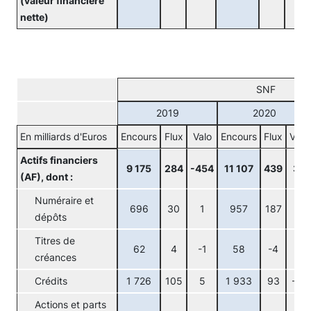
(valeur financière
nette)
SNF
2019
2020
En milliards d'Euros
Encours
Flux
Valo
Encours
Flux
Valo
Actifs financiers
9 175
284
-454
11 107
439
34
(AF), dont :
Numéraire et
696
30
1
957
187
-3
dépôts
Titres de
62
4
-1
58
-4
1
créances
Crédits
1 726
105
5
1 933
93
-12
Actions et parts