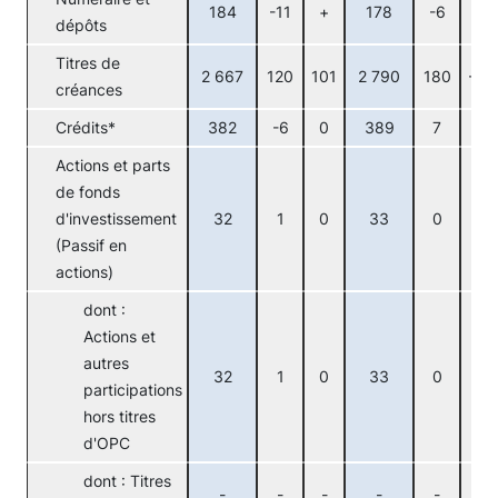
184
-11
+
178
-6
+
dépôts
Titres de
2 667
120
101
2 790
180
-58
créances
Crédits*
382
-6
0
389
7
0
Actions et parts
de fonds
d'investissement
32
1
0
33
0
0
(Passif en
actions)
dont :
Actions et
autres
32
1
0
33
0
0
participations
hors titres
d'OPC
dont : Titres
-
-
-
-
-
-