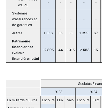
-
-
-
-
-
-
d'OPC
Systèmes
d'assurances et
-
-
-
-
-
-
de garanties
Autres
1 366
35
-8
1 399
67
3
Patrimoine
financier net
-2 895
44
-315
-2 553
15
35
(valeur
financière nette)
Sociétés Financièr
2023
2024
En milliards d'Euros
Encours
Flux
Valo
Encours
Flux
Val