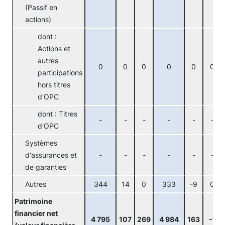
(Passif en
actions)
dont :
Actions et
autres
0
0
0
0
0
0
participations
hors titres
d'OPC
dont : Titres
-
-
-
-
-
-
d'OPC
Systèmes
d'assurances et
-
-
-
-
-
-
de garanties
Autres
344
14
0
333
-9
0
Patrimoine
financier net
4 795
107
269
4 984
163
-1