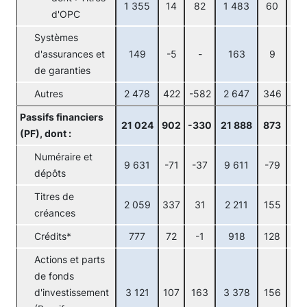
1 355
14
82
1 483
60
52
d'OPC
Systèmes
d'assurances et
149
-5
-
163
9
-
de garanties
Autres
2 478
422
-582
2 647
346
-15
Passifs financiers
21 024
902
-330
21 888
873
19
(PF), dont :
Numéraire et
9 631
-71
-37
9 611
-79
71
dépôts
Titres de
2 059
337
31
2 211
155
12
créances
Crédits*
777
72
-1
918
128
4
Actions et parts
de fonds
d'investissement
3 121
107
163
3 378
156
72