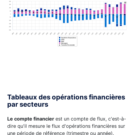
The chart has 1 Y axis displaying YAxis. Range: -250 to
200
150
100
50
0
-50
-100
-150
-200
-250
1996
1997
1998
1999
2000
2001
2002
2003
2004
2005
2006
2007
2008
2009
2010
2011
2012
2013
2014
2015
2016
2017
2018
2019
2020
2021
2022
2023
2024
2025
Sociétés Financières
APU
SNF
Ménages
Total de l'économie
End of interactive chart.
Tableaux des opérations financières
par secteurs
Le compte financier
est un compte de flux, c'est-à-
dire qu'il mesure le flux d'opérations financières sur
une période de référence (trimestre ou année).