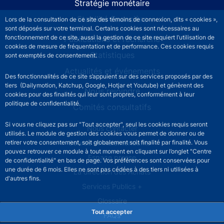
Stratégie monétaire
Stabilité financière
Lors de la consultation de ce site des témoins de connexion, dits « cookies »,
sont déposés sur votre terminal. Certains cookies sont nécessaires au
fonctionnement de ce site, aussi la gestion de ce site requiert l’utilisation de
Publications et recherche
cookies de mesure de fréquentation et de performance. Ces cookies requis
Statistiques
sont exemptés de consentement.
Actualités et événements
Des fonctionnalités de ce site s’appuient sur des services proposés par des
tiers (Dailymotion, Katchup, Google, Hotjar et Youtube) et génèrent des
Nous rejoindre
cookies pour des finalités qui leur sont propres, conformément à leur
politique de confidentialité.
Comités consultatifs
Si vous ne cliquez pas sur "Tout accepter", seul les cookies requis seront
Footer secondary menu
Nous contacter
utilisés. Le module de gestion des cookies vous permet de donner ou de
Sourds et malentendants
retirer votre consentement, soit globalement soit finalité par finalité. Vous
pouvez retrouver ce module à tout moment en cliquant sur l’onglet "Centre
Espace presse
de confidentialité" en bas de page. Vos préférences sont conservées pour
une durée de 6 mois. Elles ne sont pas cédées à des tiers ni utilisées à
La direction des Achats
d'autres fins.
Services Publics +
Glossaire
Tout accepter
FAQs