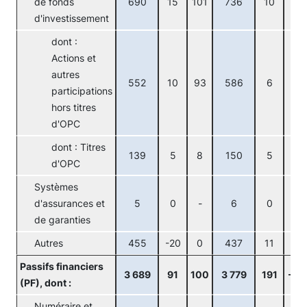
de fonds
690
15
101
736
10
42
d'investissement
dont :
Actions et
autres
552
10
93
586
6
36
participations
hors titres
d'OPC
dont : Titres
139
5
8
150
5
6
d'OPC
Systèmes
d'assurances et
5
0
-
6
0
-
de garanties
Autres
455
-20
0
437
11
2
Passifs financiers
3 689
91
100
3 779
191
-56
(PF), dont :
Numéraire et