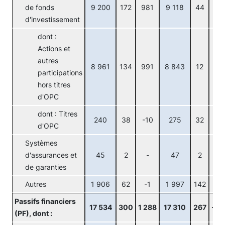
de fonds
9 200
172
981
9 118
44
-10
d'investissement
dont :
Actions et
autres
8 961
134
991
8 843
12
-11
participations
hors titres
d'OPC
dont : Titres
240
38
-10
275
32
3
d'OPC
Systèmes
d'assurances et
45
2
-
47
2
-
de garanties
Autres
1 906
62
-1
1 997
142
2
Passifs financiers
17 534
300
1 288
17 310
267
-44
(PF), dont :