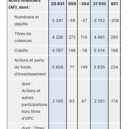
Actifs financiers
20 631
859
-354
21 510
851
45
(AF), dont :
Numéraire et
5 341
-58
-27
5 152
-208
40
dépôts
Titres de
4 226
272
110
4 461
280
-3
créances
Crédits
4 797
148
-18
5 014
188
24
Actions et parts
de fonds
3 456
77
149
3 835
234
11
d'investissement
dont :
Actions et
autres
2 100
63
67
2 351
174
60
participations
hors titres
d'OPC
dont : Titres