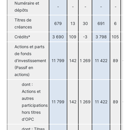
Numéraire et
-
-
-
-
-
-
dépôts
Titres de
679
13
30
691
6
6
créances
Crédits*
3 690
109
-3
3 798
105
7
Actions et parts
de fonds
d'investissement
11 799
142
1 269
11 422
89
-46
(Passif en
actions)
dont :
Actions et
autres
11 799
142
1 269
11 422
89
-46
participations
hors titres
d'OPC
dont : Titres