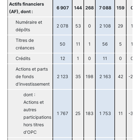
Actifs financiers
6 907
144
268
7 088
159
0
(AF), dont :
Numéraire et
2 078
53
0
2 108
29
1
dépôts
Titres de
50
11
1
56
5
1
créances
Crédits
12
1
0
11
0
0
Actions et parts
de fonds
2 123
35
198
2 163
42
-25
d'investissement
dont :
Actions et
autres
1 767
25
183
1 753
11
-32
participations
hors titres
d'OPC