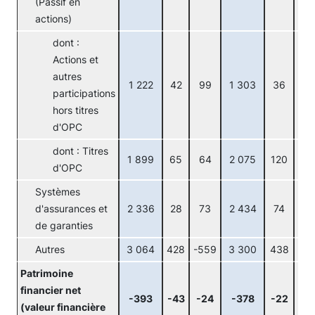
(Passif en
actions)
dont :
Actions et
autres
1 222
42
99
1 303
36
45
participations
hors titres
d'OPC
dont : Titres
1 899
65
64
2 075
120
28
d'OPC
Systèmes
d'assurances et
2 336
28
73
2 434
74
24
de garanties
Autres
3 064
428
-559
3 300
438
-16
Patrimoine
financier net
-393
-43
-24
-378
-22
26
(valeur financière