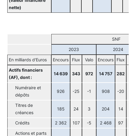
(valeur financière
nette)
SNF
2023
2024
En milliards d'Euros
Encours
Flux
Valo
Encours
Flux
Val
Actifs financiers
14 639
343
972
14 757
282
-9
(AF), dont :
Numéraire et
926
-25
-1
908
-20
2
dépôts
Titres de
185
24
3
204
14
5
créances
Crédits
2 362
107
-5
2 468
97
8
Actions et parts