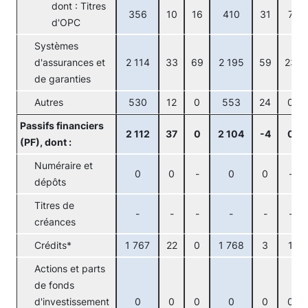
dont : Titres
356
10
16
410
31
7
d'OPC
Systèmes
d'assurances et
2 114
33
69
2 195
59
23
de garanties
Autres
530
12
0
553
24
0
Passifs financiers
2 112
37
0
2 104
-4
0
(PF), dont :
Numéraire et
0
0
-
0
0
-
dépôts
Titres de
-
-
-
-
-
-
créances
Crédits*
1 767
22
0
1 768
3
1
Actions et parts
de fonds
d'investissement
0
0
0
0
0
0