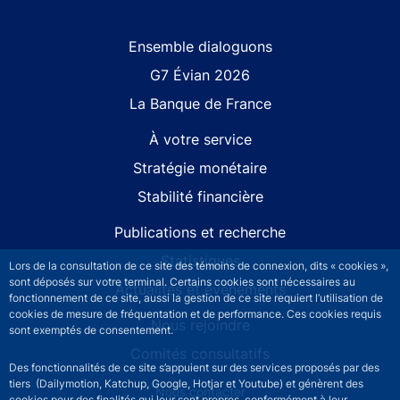
Site navigation
Ensemble dialoguons
G7 Évian 2026
La Banque de France
À votre service
Stratégie monétaire
Stabilité financière
Publications et recherche
Statistiques
Lors de la consultation de ce site des témoins de connexion, dits « cookies »,
sont déposés sur votre terminal. Certains cookies sont nécessaires au
Actualités et événements
fonctionnement de ce site, aussi la gestion de ce site requiert l’utilisation de
cookies de mesure de fréquentation et de performance. Ces cookies requis
Nous rejoindre
sont exemptés de consentement.
Comités consultatifs
Des fonctionnalités de ce site s’appuient sur des services proposés par des
tiers (Dailymotion, Katchup, Google, Hotjar et Youtube) et génèrent des
Footer secondary menu
Nous contacter
cookies pour des finalités qui leur sont propres, conformément à leur